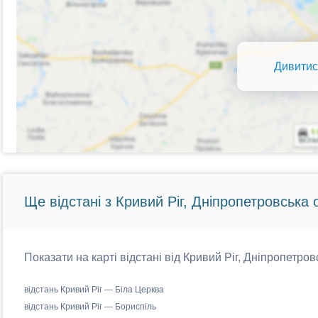
Дивитис
Ще відстані з Кривий Ріг, Дніпропетровська 
Показати на карті відстані від Кривий Ріг, Дніпропетров
відстань Кривий Ріг — Біла Церква
відстань Кривий Ріг — Бориспіль