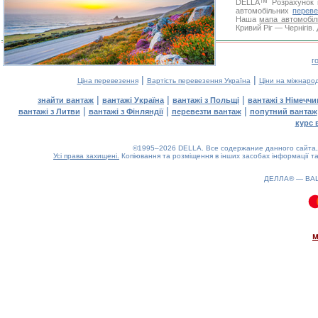
DELLA™
Розрахунок 
автомобільних
переве
Наша
мапа автомобіл
Кривий Ріг — Чернігів.
г
|
|
Ціна перевезення
Вартість перевезення Україна
Ціни на міжнаро
|
|
|
знайти вантаж
вантажі Україна
вантажі з Польщі
вантажі з Німечч
|
|
|
вантажі з Литви
вантажі з Фінляндії
перевезти вантаж
попутний вантаж
курс 
©1995–2026 DELLA. Все содержание данного сайта, 
Усі права захищені.
Копіювання та розміщення в інших засобах інформації та
ДЕЛЛА® —
ВА
0.08(aws4)
070826-10:47:58
м