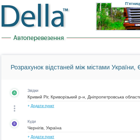
П'ятниц
Розрахунок відстаней між містами України, Є
Звідки
A
+
Додати пункт
Куди
B
+
Додати пункт