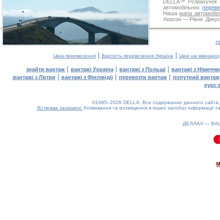
DELLA™
Розрахунок 
автомобільних
переве
Наша
мапа автомобіл
Херсон — Рівне. Дякує
г
|
|
Ціна перевезення
Вартість перевезення Україна
Ціни на міжнаро
|
|
|
знайти вантаж
вантажі Україна
вантажі з Польщі
вантажі з Німечч
|
|
|
вантажі з Литви
вантажі з Фінляндії
перевезти вантаж
попутний вантаж
курс 
©1995–2026 DELLA. Все содержание данного сайта, 
Усі права захищені.
Копіювання та розміщення в інших засобах інформації та
ДЕЛЛА® —
ВА
6.03(aws3)
060826-07:31:11
м