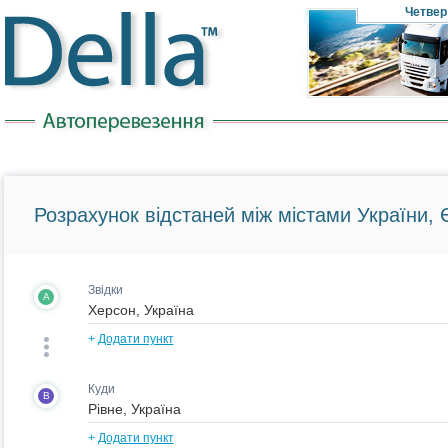
Четвер
Розрахунок відстаней між містами України, Є
Звідки
A
+
Додати пункт
Куди
B
+
Додати пункт