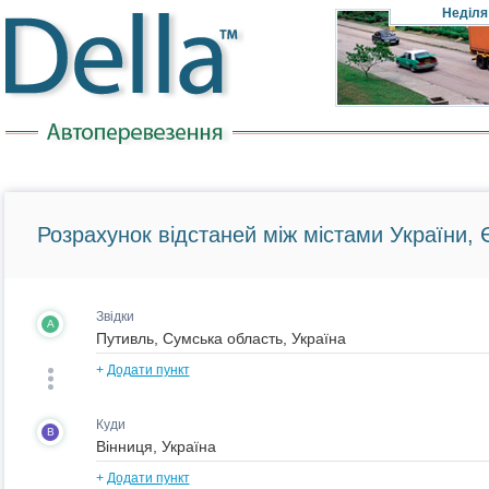
Неділя
Розрахунок відстаней між містами України, Є
Звідки
A
+
Додати пункт
Куди
B
+
Додати пункт