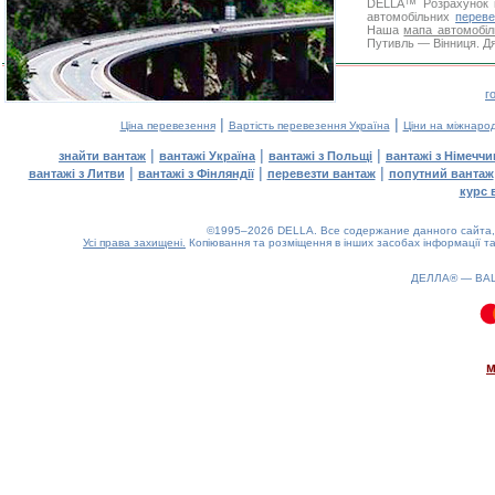
DELLA™
Розрахунок 
автомобільних
переве
Наша
мапа автомобіл
Путивль — Вінниця. Дя
г
|
|
Ціна перевезення
Вартість перевезення Україна
Ціни на міжнаро
|
|
|
знайти вантаж
вантажі Україна
вантажі з Польщі
вантажі з Німечч
|
|
|
вантажі з Литви
вантажі з Фінляндії
перевезти вантаж
попутний вантаж
курс 
©1995–2026 DELLA. Все содержание данного сайта, 
Усі права захищені.
Копіювання та розміщення в інших засобах інформації та
ДЕЛЛА® —
ВА
0.08(aws3)
090826-12:22:30
м