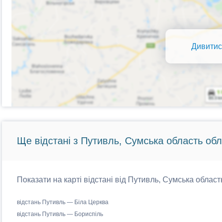
Дивитис
Ще відстані з Путивль, Сумська область обл
Показати на карті відстані від Путивль, Сумська област
відстань Путивль — Біла Церква
відстань Путивль — Бориспіль