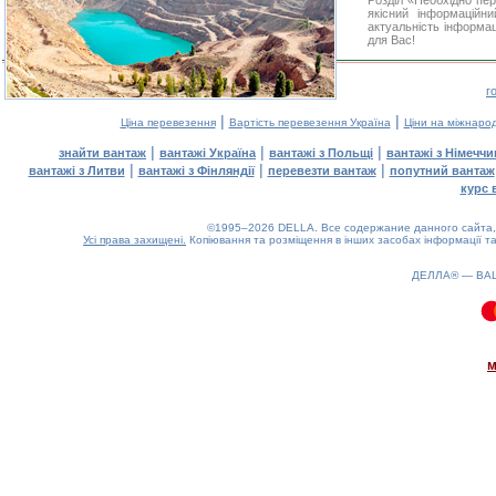
Розділ «Необхідно пе
якісний інформаційн
актуальність інформаці
для Вас!
г
|
|
Ціна перевезення
Вартість перевезення Україна
Ціни на міжнаро
|
|
|
знайти вантаж
вантажі Україна
вантажі з Польщі
вантажі з Німечч
|
|
|
вантажі з Литви
вантажі з Фінляндії
перевезти вантаж
попутний вантаж
курс 
©1995–2026 DELLA. Все содержание данного сайта, 
Усі права захищені.
Копіювання та розміщення в інших засобах інформації та
ДЕЛЛА® —
ВА
0.21(aws2)
070826-21:40:06
м