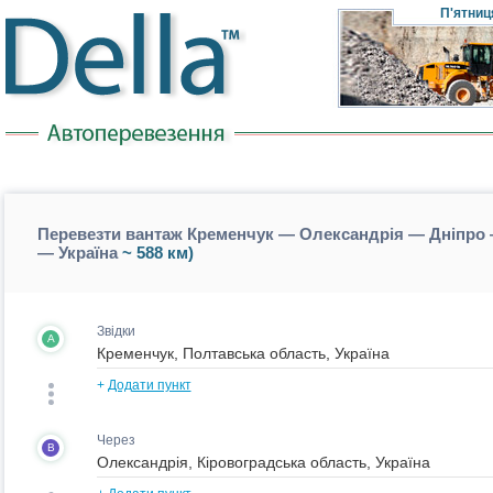
П'ятниц
Перевезти вантаж Кременчук — Олександрія — Дніпро —
— Україна
~ 588 км)
Звідки
A
+
Додати пункт
Через
B