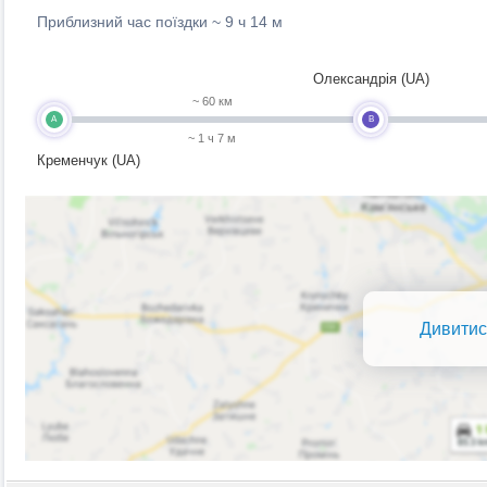
Приблизний час поїздки ~
9 ч 14 м
Олександрія (UA)
~ 60 км
A
B
~ 1 ч 7 м
Кременчук (UA)
Дивитис