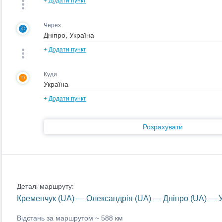
+
Додати пункт
Через
C
+
Додати пункт
Куди
D
+
Додати пункт
Розрахувати
Деталі маршруту:
Кременчук (UA) — Олександрія (UA) — Дніпро (UA) — У
Відстань за маршрутом ~
588 км