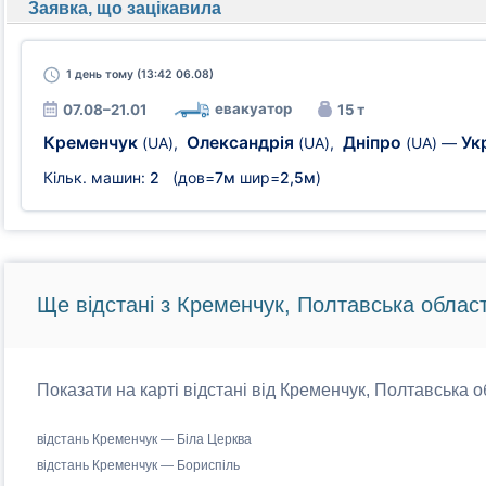
Заявка, що зацікавила
1 день
тому (13:42 06.08)
евакуатор
07.08–21.01
15 т
Кременчук
Олександрія
Дніпро
Ук
(UA)
,
(UA)
,
(UA)
—
Кільк. машин:
2
(дов=
7м
шир=
2,5м
)
Ще відстані з Кременчук, Полтавська област
Показати на карті відстані від Кременчук, Полтавська о
відстань Кременчук — Біла Церква
відстань Кременчук — Бориспіль