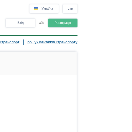
Україна
укр
Вхід
або
Реєстрація
 транспорт
пошук вантажів і транспорту