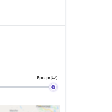
Бровари (UA)
B