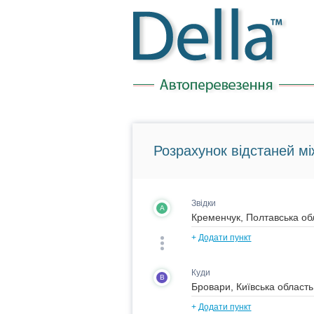
Розрахунок відстаней мі
Звідки
A
+
Додати пункт
Куди
B
+
Додати пункт