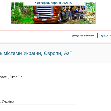
Четвер
06 серпня 2026 р.
додати вантаж
додати
ж містами України, Європи, Азії