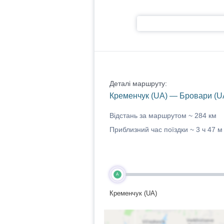
Деталі маршруту:
Кременчук (UA) — Бровари (U
Відстань за маршрутом ~
284 км
Приблизний час поїздки ~
3 ч 47 м
A
Кременчук (UA)