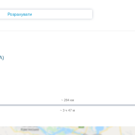
Розрахувати
A)
~ 284 км
~ 3 ч 47 м