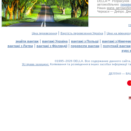
DELLA™
Розрахунок 
автомобільних
переве
Наша
мапа автомобіл
Черкаси — Дніпро. Дяк
г
|
|
Ціна перевезення
Вартість перевезення Україна
Ціни на міжнаро
|
|
|
знайти вантаж
вантажі Україна
вантажі з Польщі
вантажі з Німечч
|
|
|
вантажі з Литви
вантажі з Фінляндії
перевезти вантаж
попутний вантаж
курс 
©1995–2026 DELLA. Все содержание данного сайта, 
Усі права захищені.
Копіювання та розміщення в інших засобах інформації та
ДЕЛЛА® —
ВА
0.09(aws2)
090826-10:10:50
м