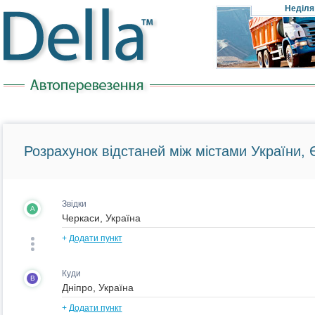
Неділя
Розрахунок відстаней між містами України, Є
Звідки
A
+
Додати пункт
Куди
B
+
Додати пункт