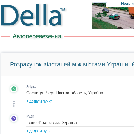
Неділя
Розрахунок відстаней між містами України, Є
Звідки
A
+
Додати пункт
Куди
B
+
Додати пункт