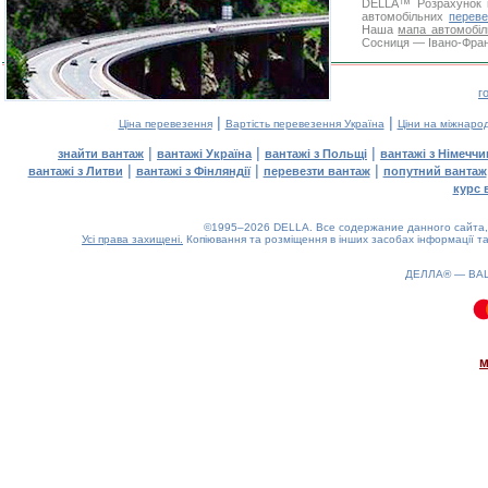
DELLA™
Розрахунок 
автомобільних
переве
Наша
мапа автомобіл
Сосниця — Івано-Франк
г
|
|
Ціна перевезення
Вартість перевезення Україна
Ціни на міжнаро
|
|
|
знайти вантаж
вантажі Україна
вантажі з Польщі
вантажі з Німечч
|
|
|
вантажі з Литви
вантажі з Фінляндії
перевезти вантаж
попутний вантаж
курс 
©1995–2026 DELLA. Все содержание данного сайта, 
Усі права захищені.
Копіювання та розміщення в інших засобах інформації та
ДЕЛЛА® —
ВА
0.09(aws3)
090826-12:15:20
м