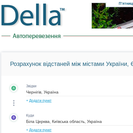
П'ятниц
Розрахунок відстаней між містами України, Є
Звідки
A
+
Додати пункт
Куди
B
+
Додати пункт