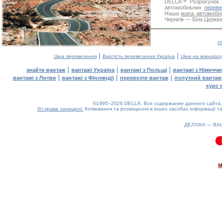
DELLA™
Розрахунок 
автомобільних
переве
Наша
мапа автомобіл
Чернігів — Біла Церква
г
|
|
Ціна перевезення
Вартість перевезення Україна
Ціни на міжнаро
|
|
|
знайти вантаж
вантажі Україна
вантажі з Польщі
вантажі з Німечч
|
|
|
вантажі з Литви
вантажі з Фінляндії
перевезти вантаж
попутний вантаж
курс 
©1995–2026 DELLA. Все содержание данного сайта, 
Усі права захищені.
Копіювання та розміщення в інших засобах інформації та
ДЕЛЛА® —
ВА
0.23(aws4)
080826-00:53:03
м