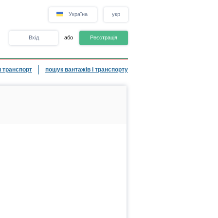
Україна
укр
Вхід
або
Реєстрація
 транспорт
пошук вантажів і транспорту