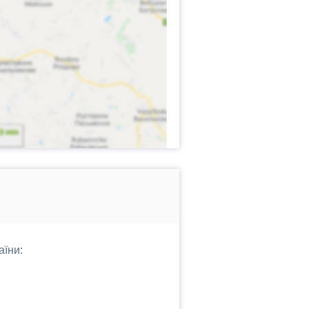
аїни: