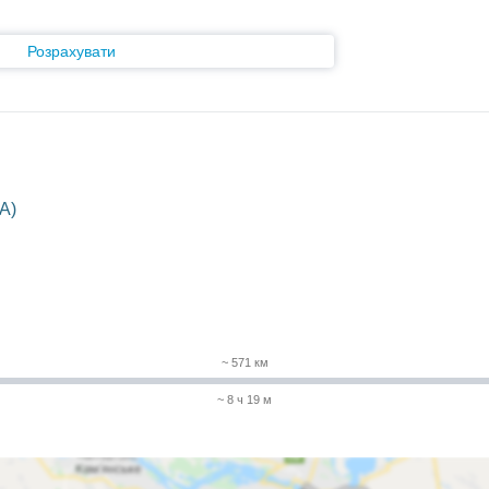
Розрахувати
A)
~ 571 км
~ 8 ч 19 м