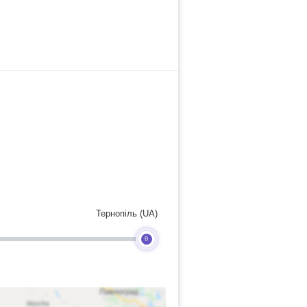
Тернопіль (UA)
B