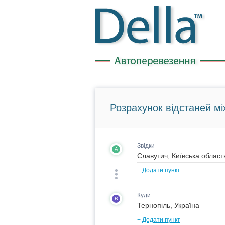
Розрахунок відстаней мі
Звідки
A
+
Додати пункт
Куди
B
+
Додати пункт