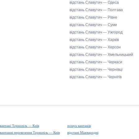
відстань Славутич — Одеса
відстань Славутич — Полтава
відстань Славутич — Рівне
відстань Славутич — Суми
відстань Славутич — Ужгород
відстань Славутич — Харків
відстань Славутич — Херсон
відстань Славутич — Хмельницький
відстань Славутич — Черкаси
відстань Славутич — Чернівці
відстань Славутич — Чернігів
вантажі Тернопіль — Київ
пошук вантажів
вантажні перевезення Тернопіль — Київ
відстані Міжнародні