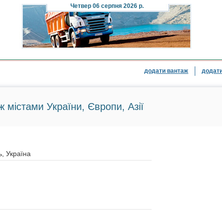
Четвер
06 серпня 2026 р.
додати вантаж
додати
ж містами України, Європи, Азії