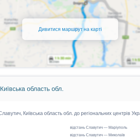
Дивитися маршрут на карті
 Київська область обл.
 Славутич, Київська область обл. до регіональних центрів Укр
відстань Славутич — Маріуполь
відстань Славутич — Миколаїв