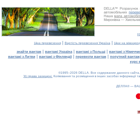
DELLA™
Розрахунок 
автомобільних
переве
Наша
мапа автомобіл
Миронівка — Хмельниць
г
|
|
Ціна перевезення
Вартість перевезення Україна
Ціни на міжнаро
|
|
|
знайти вантаж
вантажі Україна
вантажі з Польщі
вантажі з Німечч
|
|
|
вантажі з Литви
вантажі з Фінляндії
перевезти вантаж
попутний вантаж
курс 
©1995–2026 DELLA. Все содержание данного сайта, 
Усі права захищені.
Копіювання та розміщення в інших засобах інформації та
ДЕЛЛА® —
ВА
0.09(aws2)
090826-14:27:18
м