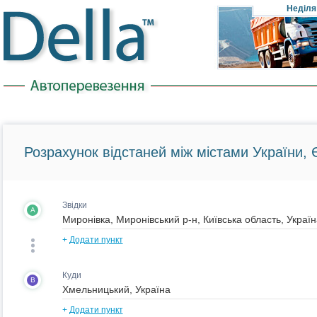
Неділя
Розрахунок відстаней між містами України, Є
Звідки
A
+
Додати пункт
Куди
B
+
Додати пункт