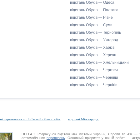
відстань Обухів — Одеса
відстань Обухів — Полтава
відстань Обухів — Рівне
відстань Обухів — Суми
відстань Обухів — Тернопіль
відстань Обухів — Ужгород
відстань Обухів — Харків
відстань Обухів — Херсон
відстань Обухів — Хмельницький
відстань Обухів — Черкаси
відстань Обухів — Чернівці
відстань Обухів — Чернігів
ні перевезення по Київській області обл.
відстані Міжнародні
DELLA™
Розрахунок відстані
між містами України, Європи та Азії — з
автомобільних
перевезень
. Основний пріоритет у нашій роботі — актуал