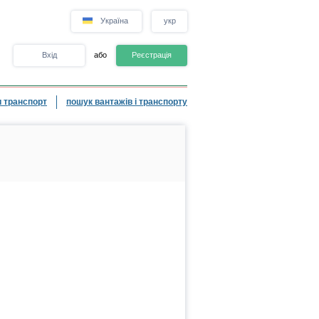
Україна
укр
Вхід
або
Реєстрація
 транспорт
пошук вантажів і транспорту