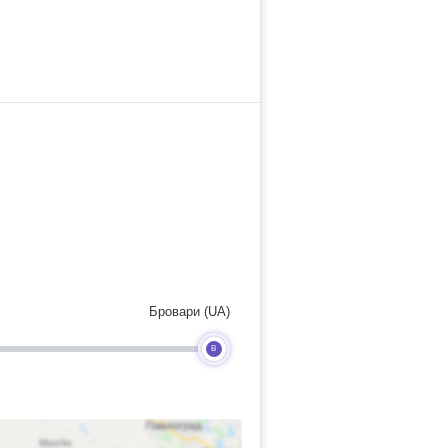
Бровари (UA)
B