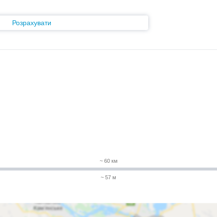
Розрахувати
~ 60 км
~ 57 м