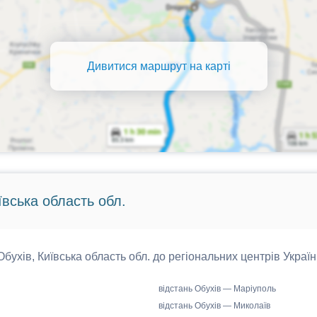
Дивитися маршрут на карті
ївська область обл.
 Обухів, Київська область обл. до регіональних центрів Україн
відстань Обухів — Маріуполь
відстань Обухів — Миколаїв