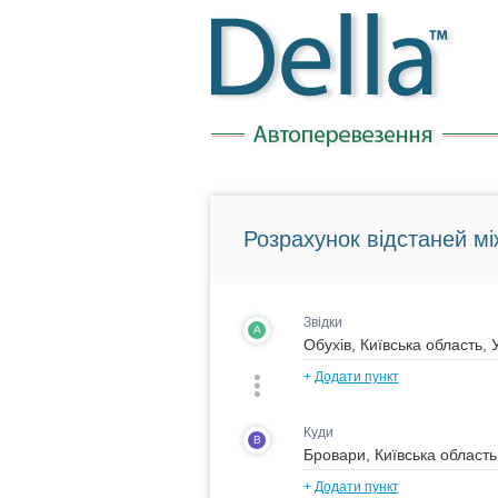
Розрахунок відстаней мі
Звідки
A
+
Додати пункт
Куди
B
+
Додати пункт