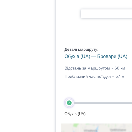
Деталі маршруту:
Обухів (UA) — Бровари (UA)
Відстань за маршрутом ~
60 км
Приблизний час поїздки ~
57 м
A
Обухів (UA)