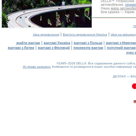
DELLA™
Розрахунок 
автомобільних
переве
Наша
мапа автомобіл
Біла Церква — Харків. 
г
|
|
Ціна перевезення
Вартість перевезення Україна
Ціни на міжнаро
|
|
|
знайти вантаж
вантажі Україна
вантажі з Польщі
вантажі з Німечч
|
|
|
вантажі з Литви
вантажі з Фінляндії
перевезти вантаж
попутний вантаж
курс 
©1995–2026 DELLA. Все содержание данного сайта, 
Усі права захищені.
Копіювання та розміщення в інших засобах інформації та
ДЕЛЛА® —
ВА
0.08(aws3)
100826-08:15:46
м