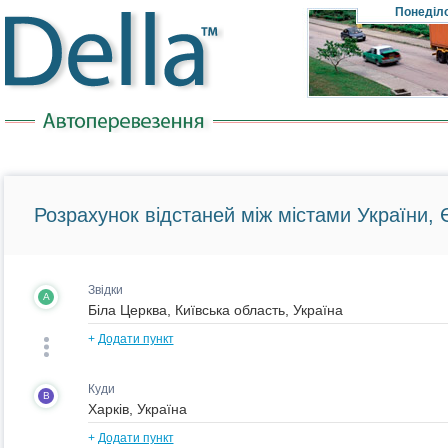
Понеділ
Розрахунок відстаней між містами України, Є
Звідки
A
+
Додати пункт
Куди
B
+
Додати пункт