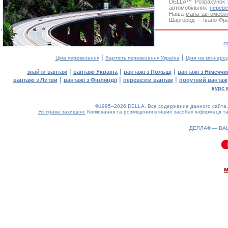
DELLA™
Розрахунок 
автомобільних
переве
Наша
мапа автомобіл
Шаргород — Івано-Фран
г
|
|
Ціна перевезення
Вартість перевезення Україна
Ціни на міжнаро
|
|
|
знайти вантаж
вантажі Україна
вантажі з Польщі
вантажі з Німечч
|
|
|
вантажі з Литви
вантажі з Фінляндії
перевезти вантаж
попутний вантаж
курс 
©1995–2026 DELLA. Все содержание данного сайта, 
Усі права захищені.
Копіювання та розміщення в інших засобах інформації та
ДЕЛЛА® —
ВА
0.09(aws2)
070826-16:15:36
м