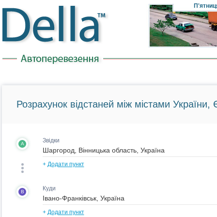
П'ятниц
Розрахунок відстаней між містами України, Є
Звідки
A
+
Додати пункт
Куди
B
+
Додати пункт