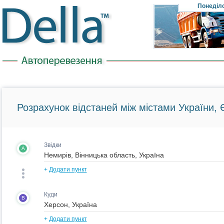
Понеділ
Розрахунок відстаней між містами України, Є
Звідки
A
+
Додати пункт
Куди
B
+
Додати пункт