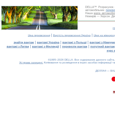
DELLA™
Розрахунок 
автомобільних
переве
Наша
мапа автомобіл
Немирів — Херсон. Дяк
г
|
|
Ціна перевезення
Вартість перевезення Україна
Ціни на міжнаро
|
|
|
знайти вантаж
вантажі Україна
вантажі з Польщі
вантажі з Німечч
|
|
|
вантажі з Литви
вантажі з Фінляндії
перевезти вантаж
попутний вантаж
курс 
©1995–2026 DELLA. Все содержание данного сайта, 
Усі права захищені.
Копіювання та розміщення в інших засобах інформації та
ДЕЛЛА® —
ВА
0.09(aws3)
100826-06:20:21
м