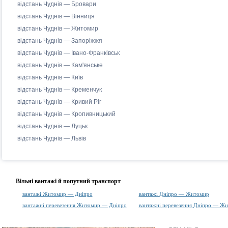
відстань Чуднів — Бровари
відстань Чуднів — Вінниця
відстань Чуднів — Житомир
відстань Чуднів — Запоріжжя
відстань Чуднів — Івано-Франківськ
відстань Чуднів — Кам'янське
відстань Чуднів — Київ
відстань Чуднів — Кременчук
відстань Чуднів — Кривий Ріг
відстань Чуднів — Кропивницький
відстань Чуднів — Луцьк
відстань Чуднів — Львів
Вільні вантажі й попутний транспорт
вантажі Житомир — Дніпро
вантажі Дніпро — Житомир
вантажні перевезення Житомир — Дніпро
вантажні перевезення Дніпро — Ж