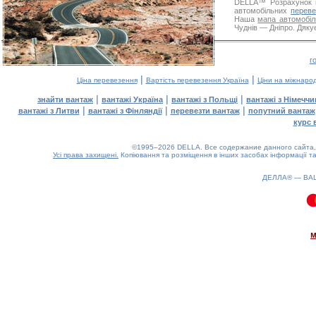
DELLA™
Розрахунок 
автомобільних
переве
Наша
мапа автомобіл
Чуднів — Дніпро. Дякує
г
|
|
Ціна перевезення
Вартість перевезення Україна
Ціни на міжнаро
|
|
|
знайти вантаж
вантажі Україна
вантажі з Польщі
вантажі з Німечч
|
|
|
вантажі з Литви
вантажі з Фінляндії
перевезти вантаж
попутний вантаж
курс 
©1995–2026 DELLA. Все содержание данного сайта, 
Усі права захищені.
Копіювання та розміщення в інших засобах інформації та
ДЕЛЛА® —
ВА
0.07(aws4)
090826-04:44:53
м