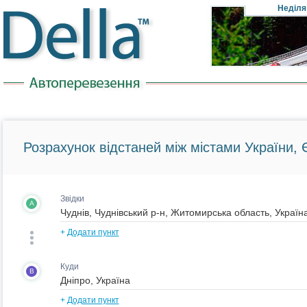
Неділя
Розрахунок відстаней між містами України, Є
Звідки
A
+
Додати пункт
Куди
B
+
Додати пункт