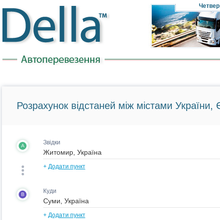
Четвер
Розрахунок відстаней між містами України, Є
Звідки
A
+
Додати пункт
Куди
B
+
Додати пункт