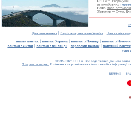
DELLA™
Розрахунок 
автомобільних
переве
Наша
мапа автомобіл
Житомир — Суми. Дякує
г
|
|
Ціна перевезення
Вартість перевезення Україна
Ціни на міжнаро
|
|
|
знайти вантаж
вантажі Україна
вантажі з Польщі
вантажі з Німечч
|
|
|
вантажі з Литви
вантажі з Фінляндії
перевезти вантаж
попутний вантаж
курс 
©1995–2026 DELLA. Все содержание данного сайта, 
Усі права захищені.
Копіювання та розміщення в інших засобах інформації та
ДЕЛЛА® —
ВА
0.08(aws3)
060826-23:35:58
м