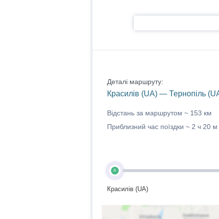
Деталі маршруту:
Красилів (UA) — Тернопіль (U
Відстань за маршрутом ~
153 км
Приблизний час поїздки ~
2 ч 20 м
A
Красилів (UA)