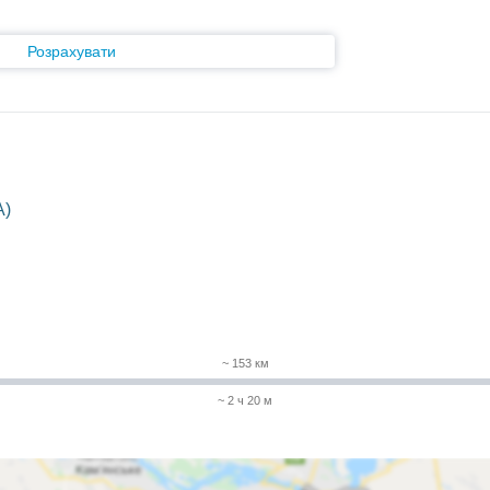
Розрахувати
A)
~ 153 км
~ 2 ч 20 м