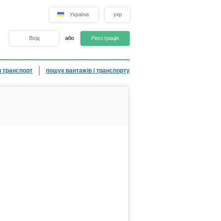
Україна
укр
Вхід
або
Реєстрація
 транспорт
пошук вантажів і транспорту