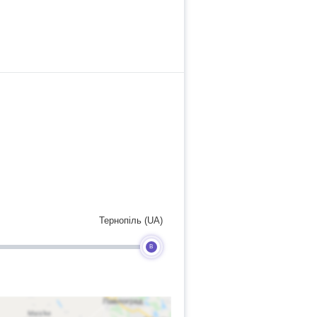
Тернопіль (UA)
B