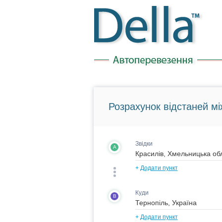
Розрахунок відстаней мі
Звідки
A
+
Додати пункт
Куди
B
+
Додати пункт