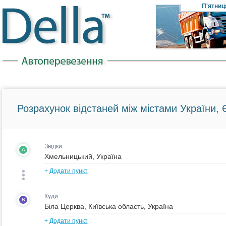
П'ятниц
Розрахунок відстаней між містами України, Є
Звідки
A
+
Додати пункт
Куди
B
+
Додати пункт