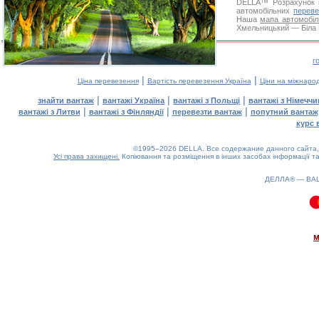
DELLA™
Розрахунок 
автомобільних
переве
Наша
мапа автомобіл
Хмельницький — Біла Ц
г
|
|
Ціна перевезення
Вартість перевезення Україна
Ціни на міжнаро
|
|
|
знайти вантаж
вантажі Україна
вантажі з Польщі
вантажі з Німечч
|
|
|
вантажі з Литви
вантажі з Фінляндії
перевезти вантаж
попутний вантаж
курс 
©1995–2026 DELLA. Все содержание данного сайта, 
Усі права захищені.
Копіювання та розміщення в інших засобах інформації та
ДЕЛЛА® —
ВА
0.08(aws4)
070826-22:05:34
м