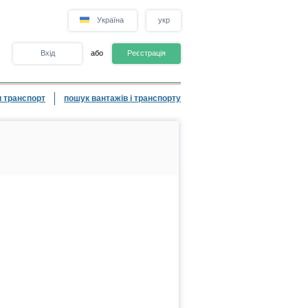
Україна
укр
Вхід
або
Реєстрація
 транспорт
пошук вантажів і транспорту