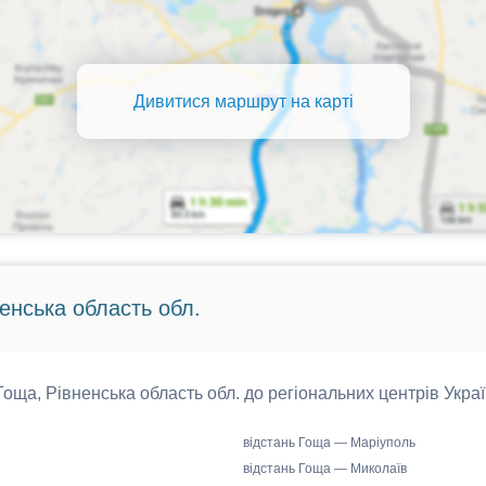
Дивитися маршрут на карті
ненська область обл.
 Гоща, Рівненська область обл. до регіональних центрів Украї
відстань Гоща — Маріуполь
відстань Гоща — Миколаїв