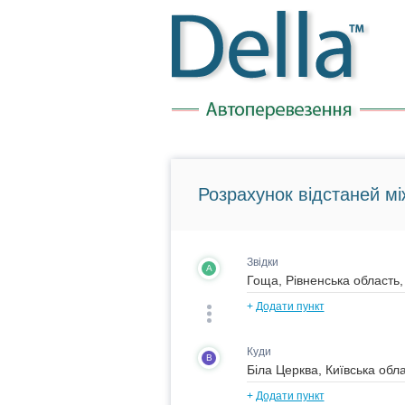
Розрахунок відстаней мі
Звідки
A
+
Додати пункт
Куди
B
+
Додати пункт