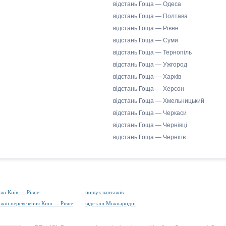
відстань Гоща — Одеса
відстань Гоща — Полтава
відстань Гоща — Рівне
відстань Гоща — Суми
відстань Гоща — Тернопіль
відстань Гоща — Ужгород
відстань Гоща — Харків
відстань Гоща — Херсон
відстань Гоща — Хмельницький
відстань Гоща — Черкаси
відстань Гоща — Чернівці
відстань Гоща — Чернігів
ажі Київ — Рівне
пошук вантажів
ажні перевезення Київ — Рівне
відстані Міжнародні