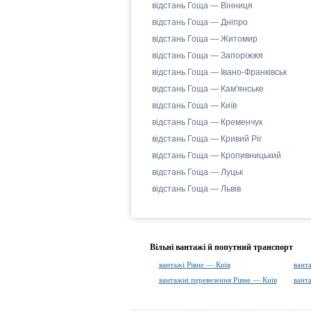
відстань Гоща — Вінниця
відстань Гоща — Дніпро
відстань Гоща — Житомир
відстань Гоща — Запоріжжя
відстань Гоща — Івано-Франківськ
відстань Гоща — Кам'янське
відстань Гоща — Київ
відстань Гоща — Кременчук
відстань Гоща — Кривий Ріг
відстань Гоща — Кропивницький
відстань Гоща — Луцьк
відстань Гоща — Львів
Вільні вантажі й попутний транспорт
вантажі Рівне — Київ
вант
вантажні перевезення Рівне — Київ
вант