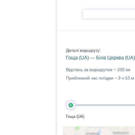
Деталі маршруту:
Гоща (UA) — Біла Церква (UA)
Відстань за маршрутом ~
330 км
Приблизний час поїздки ~
3 ч 53 м
A
Гоща (UA)