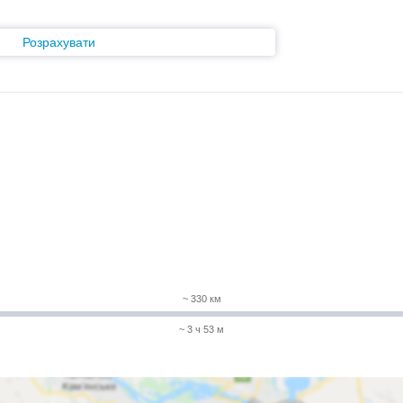
Розрахувати
~ 330 км
~ 3 ч 53 м