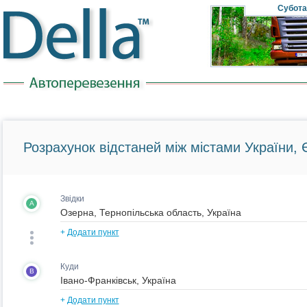
Субота
Розрахунок відстаней між містами України, Є
Звідки
A
+
Додати пункт
Куди
B
+
Додати пункт