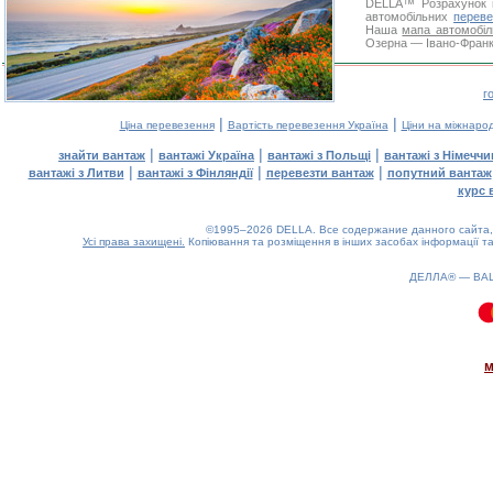
DELLA™
Розрахунок 
автомобільних
переве
Наша
мапа автомобіл
Озерна — Івано-Франкі
г
|
|
Ціна перевезення
Вартість перевезення Україна
Ціни на міжнаро
|
|
|
знайти вантаж
вантажі Україна
вантажі з Польщі
вантажі з Німечч
|
|
|
вантажі з Литви
вантажі з Фінляндії
перевезти вантаж
попутний вантаж
курс 
©1995–2026 DELLA. Все содержание данного сайта, 
Усі права захищені.
Копіювання та розміщення в інших засобах інформації та
ДЕЛЛА® —
ВА
0.1(aws4)
080826-22:46:20
м