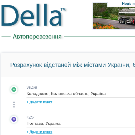
Неділя
Розрахунок відстаней між містами України, Є
Звідки
A
+
Додати пункт
Куди
B
+
Додати пункт