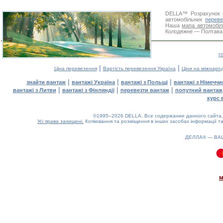
DELLA™
Розрахунок 
автомобільних
переве
Наша
мапа автомобіл
Колодяжне — Полтава. 
г
|
|
Ціна перевезення
Вартість перевезення Україна
Ціни на міжнаро
|
|
|
знайти вантаж
вантажі Україна
вантажі з Польщі
вантажі з Німечч
|
|
|
вантажі з Литви
вантажі з Фінляндії
перевезти вантаж
попутний вантаж
курс 
©1995–2026 DELLA. Все содержание данного сайта, 
Усі права захищені.
Копіювання та розміщення в інших засобах інформації та
ДЕЛЛА® —
ВА
0.07(aws2)
090826-03:19:19
м