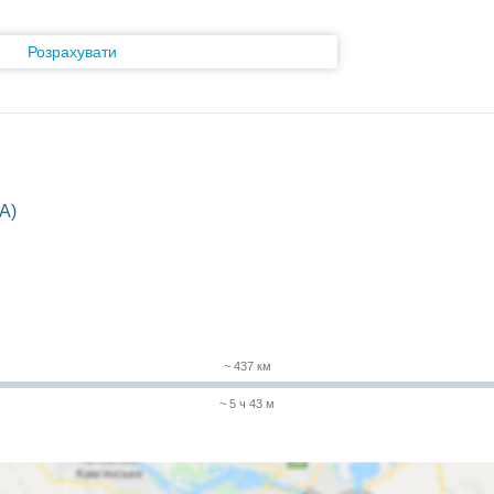
Розрахувати
A)
~ 437 км
~ 5 ч 43 м