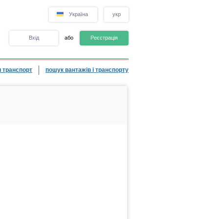
Україна
укр
Вхід
або
Реєстрація
 транспорт
пошук вантажів і транспорту