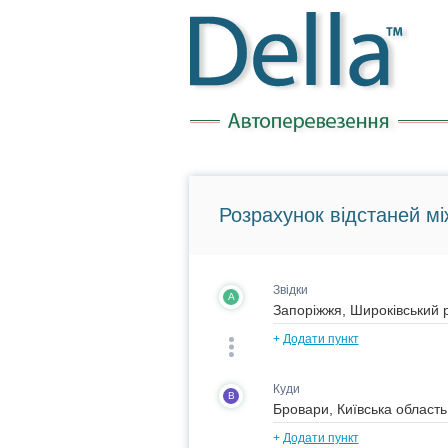
Розрахунок відстаней мі
Звідки
A
+
Додати пункт
Куди
B
+
Додати пункт