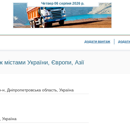
Четвер
06 серпня 2026 р.
додати вантаж
додати
ж містами України, Європи, Азії