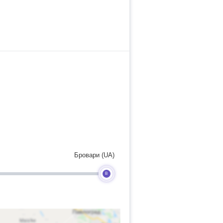
Бровари (UA)
B