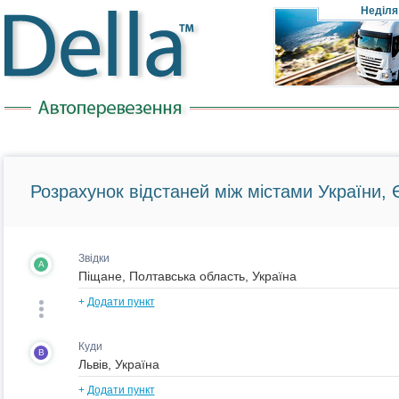
Неділя
Розрахунок відстаней між містами України, Є
Звідки
A
+
Додати пункт
Куди
B
+
Додати пункт