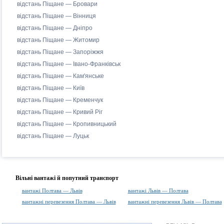
відстань Піщане — Бровари
відстань Піщане — Вінниця
відстань Піщане — Дніпро
відстань Піщане — Житомир
відстань Піщане — Запоріжжя
відстань Піщане — Івано-Франківськ
відстань Піщане — Кам'янське
відстань Піщане — Київ
відстань Піщане — Кременчук
відстань Піщане — Кривий Ріг
відстань Піщане — Кропивницький
відстань Піщане — Луцьк
Вільні вантажі й попутний транспорт
вантажі Полтава — Львів
вантажі Львів — Полтава
вантажні перевезення Полтава — Львів
вантажні перевезення Львів — Полтава