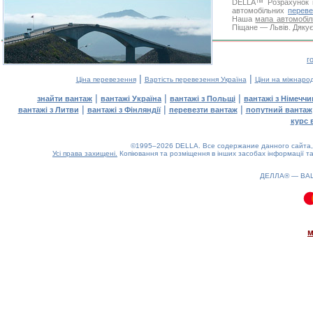
DELLA™
Розрахунок 
автомобільних
переве
Наша
мапа автомобіл
Піщане — Львів. Дякує
г
|
|
Ціна перевезення
Вартість перевезення Україна
Ціни на міжнаро
|
|
|
знайти вантаж
вантажі Україна
вантажі з Польщі
вантажі з Німечч
|
|
|
вантажі з Литви
вантажі з Фінляндії
перевезти вантаж
попутний вантаж
курс 
©1995–2026 DELLA. Все содержание данного сайта, 
Усі права захищені.
Копіювання та розміщення в інших засобах інформації та
ДЕЛЛА® —
ВА
0.08(aws3)
090826-15:43:04
м