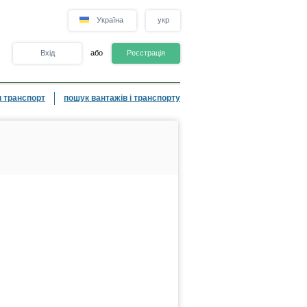
Україна
укр
Вхід
або
Реєстрація
 транспорт
пошук вантажів і транспорту