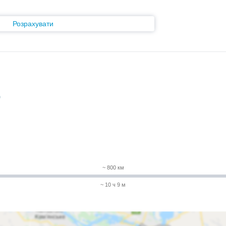
Розрахувати
)
~ 800 км
~ 10 ч 9 м