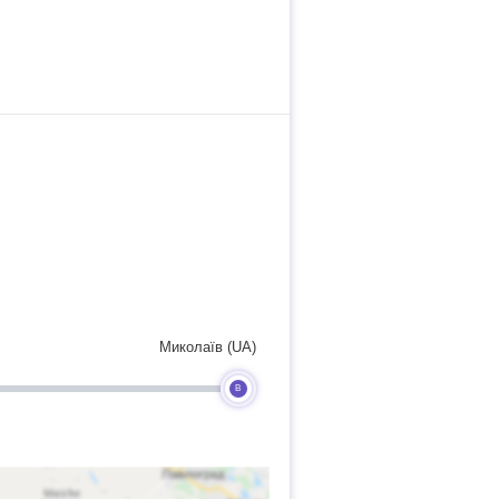
Миколаїв (UA)
B