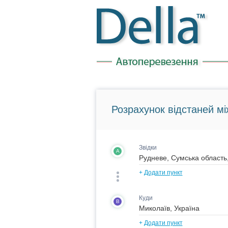
Розрахунок відстаней мі
Звідки
A
+
Додати пункт
Куди
B
+
Додати пункт