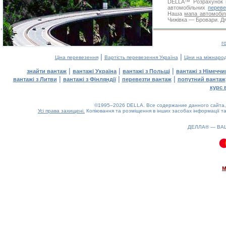
DELLA™
Розрахунок 
автомобільних
переве
Наша
мапа автомобіл
Чижівка — Бровари. Дя
г
|
|
Ціна перевезення
Вартість перевезення Україна
Ціни на міжнаро
|
|
|
знайти вантаж
вантажі Україна
вантажі з Польщі
вантажі з Німечч
|
|
|
вантажі з Литви
вантажі з Фінляндії
перевезти вантаж
попутний вантаж
курс 
©1995–2026 DELLA. Все содержание данного сайта, 
Усі права захищені.
Копіювання та розміщення в інших засобах інформації та
ДЕЛЛА® —
ВА
0.09(aws4)
070826-12:04:34
м