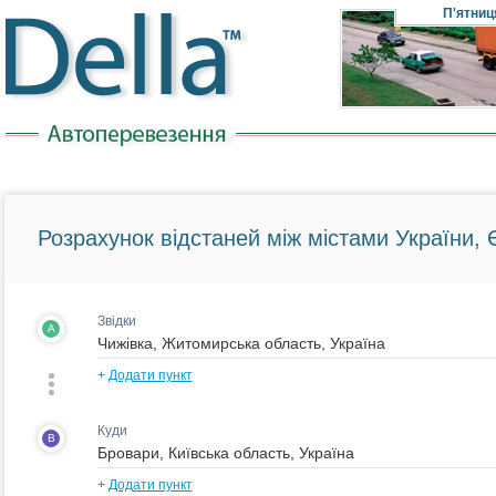
П'ятниц
Розрахунок відстаней між містами України, Є
Звідки
A
+
Додати пункт
Куди
B
+
Додати пункт