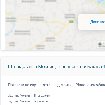
Дивитис
Ще відстані з Моквин, Рівненська область о
Показати на карті відстані від Моквин, Рівненська облас
відстань Моквин — Біла Церква
відстань Моквин — Бориспіль