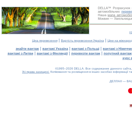
DELLA™
Розрахунок 
автомобільних
переве
Наша
мапа автомобіл
Моквин — Хмельницький
г
|
|
Ціна перевезення
Вартість перевезення Україна
Ціни на міжнаро
|
|
|
знайти вантаж
вантажі Україна
вантажі з Польщі
вантажі з Німечч
|
|
|
вантажі з Литви
вантажі з Фінляндії
перевезти вантаж
попутний вантаж
курс 
©1995–2026 DELLA. Все содержание данного сайта, 
Усі права захищені.
Копіювання та розміщення в інших засобах інформації та
ДЕЛЛА® —
ВА
0.07(aws3)
080826-02:17:46
м