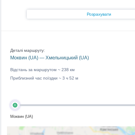
Розрахувати
Деталі маршруту:
Моквин (UA) — Хмельницький (UA)
Відстань за маршрутом ~
238 км
Приблизний час поїздки ~
3 ч 52 м
A
Моквин (UA)