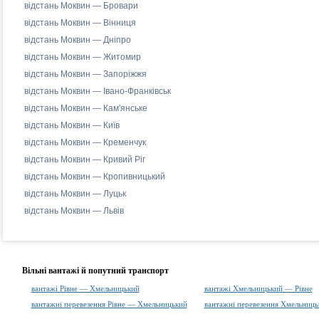
відстань Моквин — Бровари
відстань Моквин — Вінниця
відстань Моквин — Дніпро
відстань Моквин — Житомир
відстань Моквин — Запоріжжя
відстань Моквин — Івано-Франківськ
відстань Моквин — Кам'янське
відстань Моквин — Київ
відстань Моквин — Кременчук
відстань Моквин — Кривий Ріг
відстань Моквин — Кропивницький
відстань Моквин — Луцьк
відстань Моквин — Львів
Вільні вантажі й попутний транспорт
вантажі Рівне — Хмельницький
вантажі Хмельницький — Рівне
вантажні перевезення Рівне — Хмельницький
вантажні перевезення Хмельниць