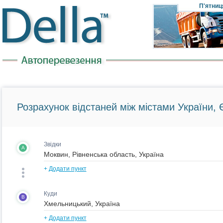
П'ятниц
Розрахунок відстаней між містами України, Є
Звідки
A
+
Додати пункт
Куди
B
+
Додати пункт