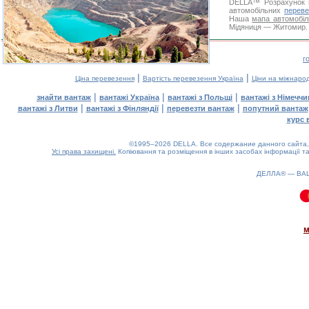
DELLA™
Розрахунок 
автомобільних
переве
Наша
мапа автомобіл
Мідяниця — Житомир. Д
г
|
|
Ціна перевезення
Вартість перевезення Україна
Ціни на міжнаро
|
|
|
знайти вантаж
вантажі Україна
вантажі з Польщі
вантажі з Німечч
|
|
|
вантажі з Литви
вантажі з Фінляндії
перевезти вантаж
попутний вантаж
курс 
©1995–2026 DELLA. Все содержание данного сайта, 
Усі права захищені.
Копіювання та розміщення в інших засобах інформації та
ДЕЛЛА® —
ВА
0.08(aws2)
080826-21:47:42
м