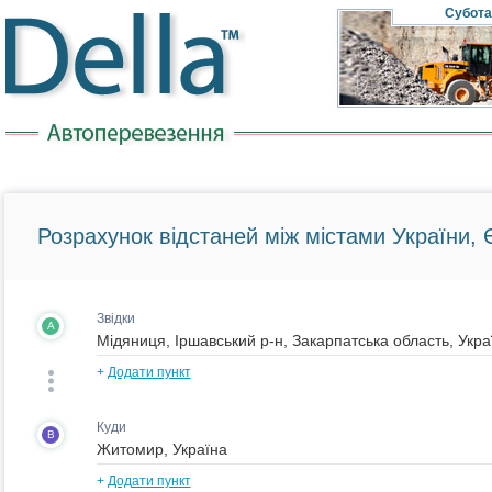
Субота
Розрахунок відстаней між містами України, Є
Звідки
A
+
Додати пункт
Куди
B
+
Додати пункт