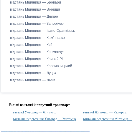
відстань Мідяниця — Бровари
відстань Мідяниця — Вінниця
відстань Мідяниця — Дніпро
відстань Мідяниця — Запоріжжя
відстань Мідяниця — Івано-Франківськ
відстань Мідяниця — Кам'янське
відстань Мідяниця — Київ
відстань Мідяниця — Кременчук
відстань Мідяниця — Кривий Ріг
відстань Мідяниця — Кропивницький
відстань Мідяниця — Луцьк
відстань Мідяниця — Львів
Вільні вантажі й попутний транспорт
вантажі Ужгород — Житомир
вантажі Житомир — Ужгород
вантажні перевезення Ужгород — Житомир
вантажні перевезення Житомир 