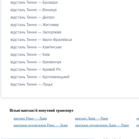
відстань Тинне — Бровари
відстань Тинне — Вінниця
відстань Тинне — Дніпро
відстань Тинне — Житомир
відстань Тинне — Запоріжжя
відстань Тинне — Івано-Франківськ
відстань Тинне — Кам'янське
відстань Тинне — Київ
відстань Тинне — Кременчук
відстань Тинне — Кривий Ріг
відстань Тинне — Кропивницький
відстань Тинне — Луцьк
Вільні вантажі й попутний транспорт
вантажі Рівне — Львів
вантажі Львів — Рівне
п
вантажні перевезення Рівне — Львів
вантажні перевезення Львів — Рівне
в