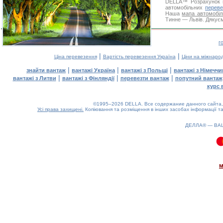
DELLA™
Розрахунок 
автомобільних
переве
Наша
мапа автомобіл
Тинне — Львів. Дякуєм
г
|
|
Ціна перевезення
Вартість перевезення Україна
Ціни на міжнаро
|
|
|
знайти вантаж
вантажі Україна
вантажі з Польщі
вантажі з Німечч
|
|
|
вантажі з Литви
вантажі з Фінляндії
перевезти вантаж
попутний вантаж
курс 
©1995–2026 DELLA. Все содержание данного сайта, 
Усі права захищені.
Копіювання та розміщення в інших засобах інформації та
ДЕЛЛА® —
ВА
0.07(aws4)
080826-14:11:59
м