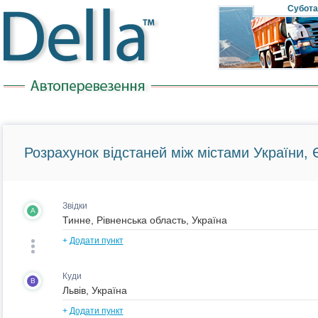
Субота
Розрахунок відстаней між містами України, Є
Звідки
A
+
Додати пункт
Куди
B
+
Додати пункт