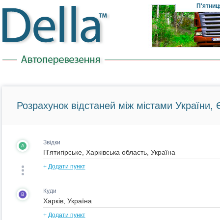
П'ятниц
Розрахунок відстаней між містами України, Є
Звідки
A
+
Додати пункт
Куди
B
+
Додати пункт