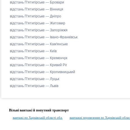
відстань П'ятигірське — Бровари
відстань П'ятигірське — Вінниця
відстань П'ятигірське — Дніпро
відстань П'ятигірське — Житомир
відстань П'ятигірське — Запоріжжя
відстань П'ятигірське — Івано-Франківськ
відстань П'ятигірське — Кам'янське
відстань П'ятигірське — Київ
відстань П'ятигірське — Кременчук
відстань П'ятигірське — Кривий Ріг
відстань П'ятигірське — Кропивницький
відстань П'ятигірське — Луцьк
відстань П'ятигірське — Львів
Вільні вантажі й попутний транспорт
вантажі по Харківській області обл.
вантажні перевезення по Харківській облас