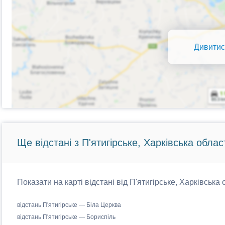
Дивитис
Ще відстані з П'ятигірське, Харківська облас
Показати на карті відстані від П'ятигірське, Харківська
відстань П'ятигірське — Біла Церква
відстань П'ятигірське — Бориспіль