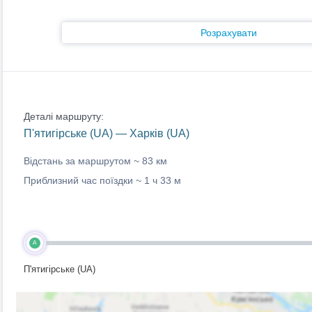
Розрахувати
Деталі маршруту:
П'ятигірське (UA) — Харків (UA)
Відстань за маршрутом ~
83 км
Приблизний час поїздки ~
1 ч 33 м
A
П'ятигірське (UA)