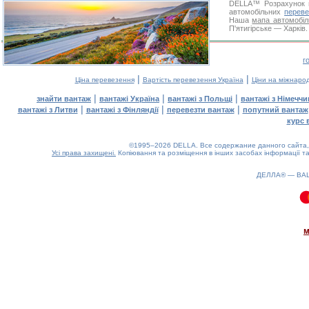
DELLA™
Розрахунок 
автомобільних
переве
Наша
мапа автомобіл
П'ятигірське — Харків.
г
|
|
Ціна перевезення
Вартість перевезення Україна
Ціни на міжнаро
|
|
|
знайти вантаж
вантажі Україна
вантажі з Польщі
вантажі з Німечч
|
|
|
вантажі з Литви
вантажі з Фінляндії
перевезти вантаж
попутний вантаж
курс 
©1995–2026 DELLA. Все содержание данного сайта, 
Усі права захищені.
Копіювання та розміщення в інших засобах інформації та
ДЕЛЛА® —
ВА
0.09(aws4)
070826-06:40:27
м