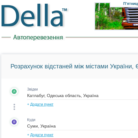
П'ятниц
Розрахунок відстаней між містами України, Є
Звідки
A
+
Додати пункт
Куди
B
+
Додати пункт