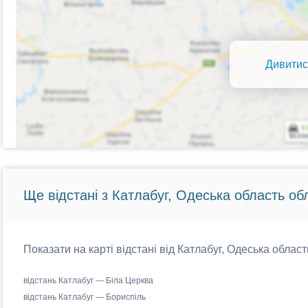
Дивитис
Ще відстані з Катлабуг, Одеська область об
Показати на карті відстані від Катлабуг, Одеська област
відстань Катлабуг — Біла Церква
відстань Катлабуг — Бориспіль