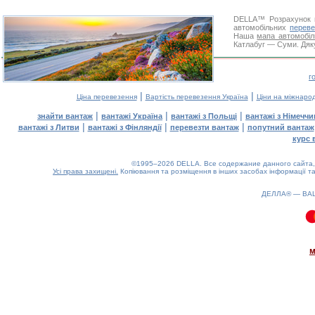
DELLA™
Розрахунок 
автомобільних
переве
Наша
мапа автомобіл
Катлабуг — Суми. Дяку
г
|
|
Ціна перевезення
Вартість перевезення Україна
Ціни на міжнаро
|
|
|
знайти вантаж
вантажі Україна
вантажі з Польщі
вантажі з Німечч
|
|
|
вантажі з Литви
вантажі з Фінляндії
перевезти вантаж
попутний вантаж
курс 
©1995–2026 DELLA. Все содержание данного сайта, 
Усі права захищені.
Копіювання та розміщення в інших засобах інформації та
ДЕЛЛА® —
ВА
0.09(aws2)
070826-10:36:31
м