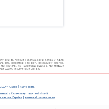
ручний та якісний інформаційний сервіс у сфері
ьність інформації і точність розрахунку відстані.
між містами, як, наприклад, відстань між містами
жди раді бути корисними для Вас!
|
ELLA™ Classic
Карта сайта
|
антажі з Казахстану
вантажі з Італії
|
и вантаж Україна
вантажні перевезення