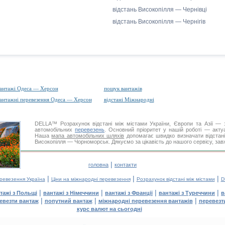
відстань Високопілля — Чернівці
відстань Високопілля — Чернігів
антажі Одеса — Херсон
пошук вантажів
антажні перевезення Одеса — Херсон
відстані Міжнародні
DELLA™
Розрахунок відстані
між містами України, Європи та Азії — з
автомобільних
перевезень
. Основний пріоритет у нашій роботі — актуал
Наша
мапа автомобільних шляхів
допомагає швидко визначати відстані 
Високопілля — Чорноморськ. Дякуємо за цікавість до нашого сервісу, зав
|
головна
контакти
|
|
|
еревезення Україна
Ціни на міжнародні перевезення
Розрахунок відстані між містами
D
|
|
|
|
тажі з Польщі
вантажі з Німеччини
вантажі з Франції
вантажі з Туреччини
в
|
|
|
евезти вантаж
попутний вантаж
міжнародні перевезення вантажів
перевезт
курс валют на сьогодні