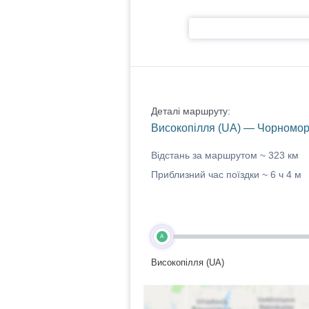
Деталі маршруту:
Високопілля (UA) — Чорномор
Відстань за маршрутом ~
323 км
Приблизний час поїздки ~
6 ч 4 м
A
Високопілля (UA)