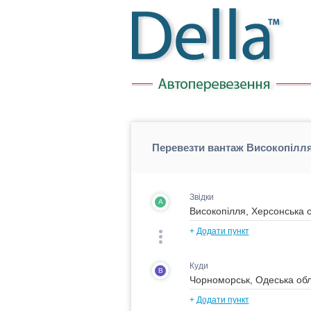
Перевезти вантаж Високопілл
Звідки
A
+
Додати пункт
Куди
B
+
Додати пункт