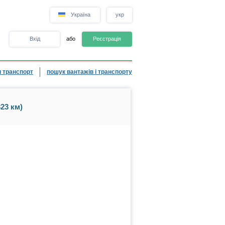
Україна
укр
Вхід
або
Реєстрація
 транспорт
пошук вантажів і транспорту
23 км)