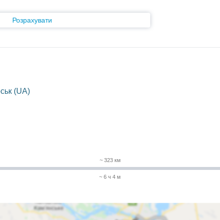
Розрахувати
ськ (UA)
~ 323 км
~ 6 ч 4 м