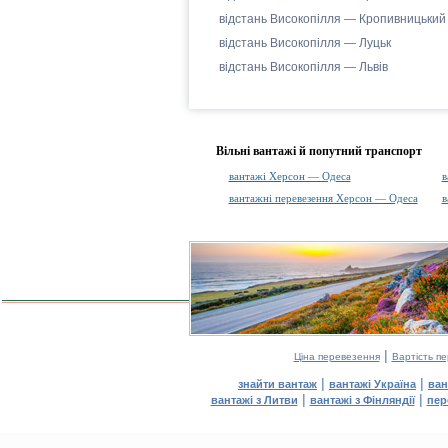
відстань Високопілля — Кропивницький
відстань Високопілля — Луцьк
відстань Високопілля — Львів
Вільні вантажі й попутний транспорт
вантажі Херсон — Одеса
в
вантажні перевезення Херсон — Одеса
в
|
Ціна перевезення
Вартість п
|
|
знайти вантаж
вантажі Україна
ван
|
|
вантажі з Литви
вантажі з Фінляндії
пер