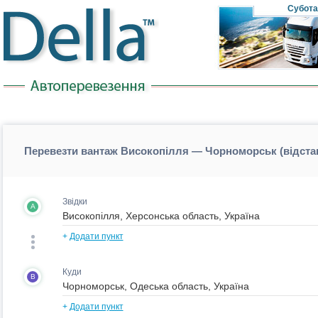
Субота
Перевезти вантаж Високопілля — Чорноморськ (відст
Звідки
A
+
Додати пункт
Куди
B
+
Додати пункт