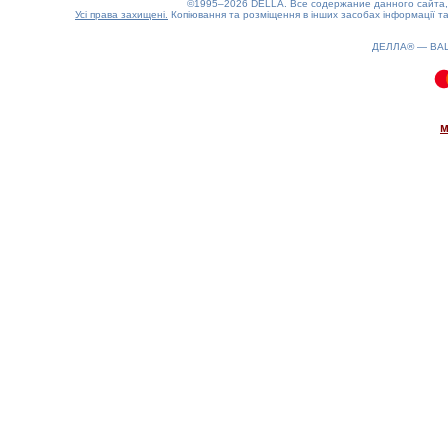
©1995–2026 DELLA. Все содержание данного сайта, 
Усі права захищені.
Копіювання та розміщення в інших засобах інформації та
ДЕЛЛА® —
ВА
0.1(aws3)
080826-07:47:31
м