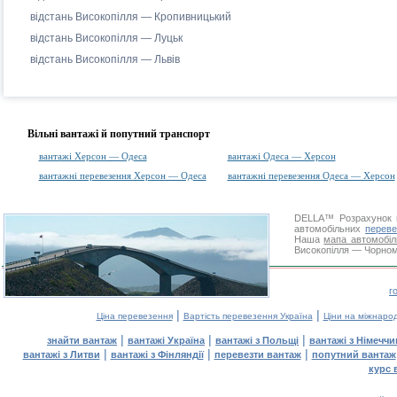
відстань Високопілля — Кропивницький
відстань Високопілля — Луцьк
відстань Високопілля — Львів
Вільні вантажі й попутний транспорт
вантажі Херсон — Одеса
вантажі Одеса — Херсон
вантажні перевезення Херсон — Одеса
вантажні перевезення Одеса — Херсон
DELLA™
Розрахунок 
автомобільних
переве
Наша
мапа автомобіл
Високопілля — Чорномо
г
|
|
Ціна перевезення
Вартість перевезення Україна
Ціни на міжнаро
|
|
|
знайти вантаж
вантажі Україна
вантажі з Польщі
вантажі з Німечч
|
|
|
вантажі з Литви
вантажі з Фінляндії
перевезти вантаж
попутний вантаж
курс 