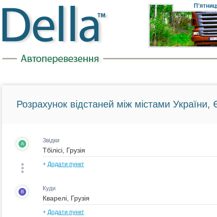
П'ятниц
Розрахунок відстаней між містами України, Є
Звідки
A
+
Додати пункт
Куди
B
+
Додати пункт