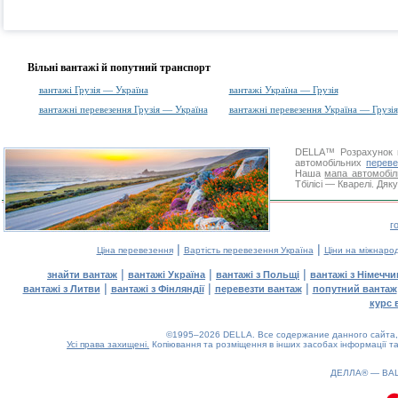
Вільні вантажі й попутний транспорт
вантажі Грузія — Україна
вантажі Україна — Грузія
вантажні перевезення Грузія — Україна
вантажні перевезення Україна — Грузія
DELLA™
Розрахунок 
автомобільних
переве
Наша
мапа автомобіл
Тбілісі — Кварелі. Дяк
г
|
|
Ціна перевезення
Вартість перевезення Україна
Ціни на міжнаро
|
|
|
знайти вантаж
вантажі Україна
вантажі з Польщі
вантажі з Німечч
|
|
|
вантажі з Литви
вантажі з Фінляндії
перевезти вантаж
попутний вантаж
курс 
©1995–2026 DELLA. Все содержание данного сайта, 
Усі права захищені.
Копіювання та розміщення в інших засобах інформації та
ДЕЛЛА® —
ВА
0.1(aws2)
070826-10:38:33