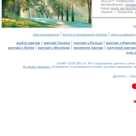
DELLA™
Розрахунок 
автомобільних
переве
Наша
мапа автомобіл
Україна — Бориспіль. 
г
|
|
Ціна перевезення
Вартість перевезення Україна
Ціни на міжнаро
|
|
|
знайти вантаж
вантажі Україна
вантажі з Польщі
вантажі з Німечч
|
|
|
вантажі з Литви
вантажі з Фінляндії
перевезти вантаж
попутний вантаж
курс 
©1995–2026 DELLA. Все содержание данного сайта, 
Усі права захищені.
Копіювання та розміщення в інших засобах інформації та
ДЕЛЛА® —
ВА
0.08(aws4)
070826-19:10:08
м