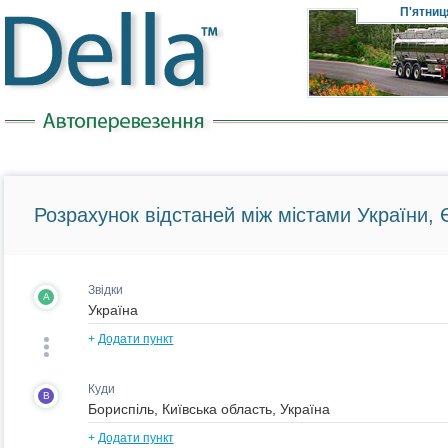
П'ятниц
Розрахунок відстаней між містами України, Є
Звідки
A
+
Додати пункт
Куди
B
+
Додати пункт