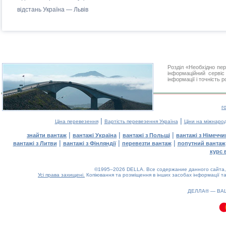
відстань Україна — Львів
Розділ «Необхідно п
інформаційний серві
інформації і точність 
г
|
|
Ціна перевезення
Вартість перевезення Україна
Ціни на міжнаро
|
|
|
знайти вантаж
вантажі Україна
вантажі з Польщі
вантажі з Німечч
|
|
|
вантажі з Литви
вантажі з Фінляндії
перевезти вантаж
попутний вантаж
курс 
©1995–2026 DELLA. Все содержание данного сайта, 
Усі права захищені.
Копіювання та розміщення в інших засобах інформації та
ДЕЛЛА® —
ВА
0.1(aws4)
090826-11:58:52