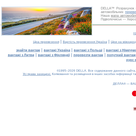
DELLA™
Розрахунок 
автомобільних
переве
Наша
мапа автомобіл
Підволочиськ — Херсон
г
|
|
Ціна перевезення
Вартість перевезення Україна
Ціни на міжнаро
|
|
|
знайти вантаж
вантажі Україна
вантажі з Польщі
вантажі з Німечч
|
|
|
вантажі з Литви
вантажі з Фінляндії
перевезти вантаж
попутний вантаж
курс 
©1995–2026 DELLA. Все содержание данного сайта, 
Усі права захищені.
Копіювання та розміщення в інших засобах інформації та
ДЕЛЛА® —
ВА
0.09(aws3)
070826-18:42:21
м