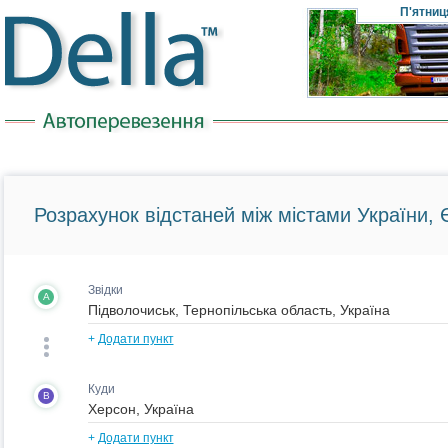
П'ятниц
Розрахунок відстаней між містами України, Є
Звідки
A
+
Додати пункт
Куди
B
+
Додати пункт