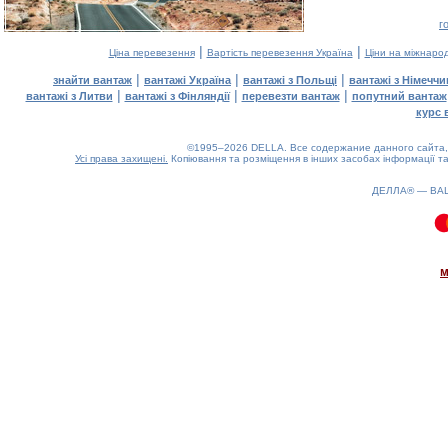
г
|
|
Ціна перевезення
Вартість перевезення Україна
Ціни на міжнаро
|
|
|
знайти вантаж
вантажі Україна
вантажі з Польщі
вантажі з Німечч
|
|
|
вантажі з Литви
вантажі з Фінляндії
перевезти вантаж
попутний вантаж
курс 
©1995–2026 DELLA. Все содержание данного сайта, 
Усі права захищені.
Копіювання та розміщення в інших засобах інформації та
ДЕЛЛА® —
ВА
0.11(aws2)
100826-12:43:25
м