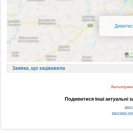
Дивитис
Заявка, що зацікавила
Запитуван
Подивитися інші актуальні 
вант
вантажні пе