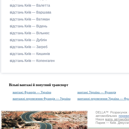
відстань Київ — Валетта
відстань Київ — Варшава
відстань Київ — Ватикан
відстань Київ — Відень
відстань Київ — Вільнюс
відстань Київ — Дублін
відстань Київ — Загреб
відстань Київ — Кишинів
відстань Київ — Копенгаген
Вільні вантажі й попутний транспорт
вантажі Франція — Україна
вантажі Україна — Франція
вантажні перевезення Франція — Україна
вантажні перевезення Україна — Фр
DELLA™
Розрахунок 
автомобільних
переве
Наша
мапа автомобіл
Париж — Київ. Дякуємо