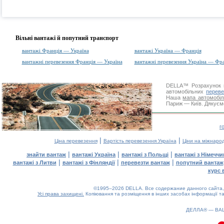
Вільні вантажі й попутний транспорт
вантажі Франція — Україна
вантажі Україна — Франція
вантажні перевезення Франція — Україна
вантажні перевезення Україна — Фр
DELLA™
Розрахунок 
автомобільних
переве
Наша
мапа автомобіл
Париж — Київ. Дякуємо
г
|
|
Ціна перевезення
Вартість перевезення Україна
Ціни на міжнаро
|
|
|
знайти вантаж
вантажі Україна
вантажі з Польщі
вантажі з Німечч
|
|
|
вантажі з Литви
вантажі з Фінляндії
перевезти вантаж
попутний вантаж
курс 
©1995–2026 DELLA. Все содержание данного сайта, 
Усі права захищені.
Копіювання та розміщення в інших засобах інформації та
ДЕЛЛА® —
ВА
0.15(aws4)
060826-16:46:01