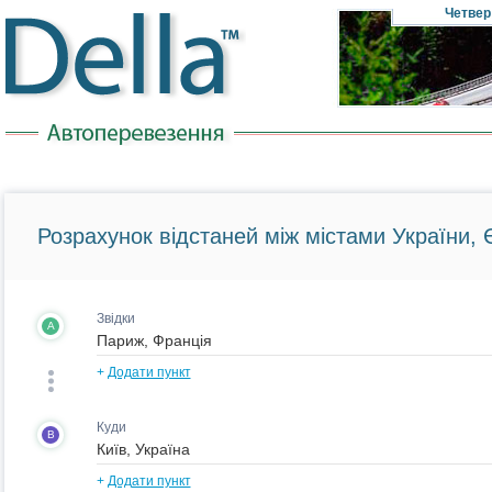
Четвер
Розрахунок відстаней між містами України, Є
Звідки
A
+
Додати пункт
Куди
B
+
Додати пункт