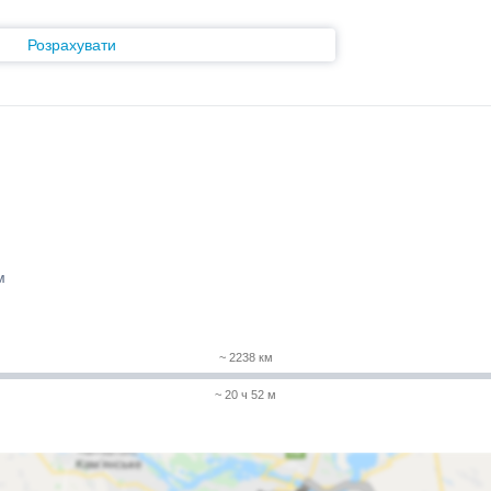
Розрахувати
м
~ 2238 км
~ 20 ч 52 м