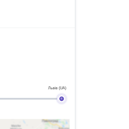
Львів (UA)
B