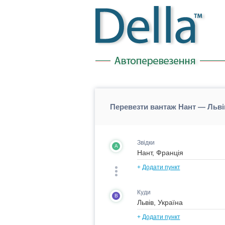
Перевезти вантаж Нант — Льві
Звідки
A
+
Додати пункт
Куди
B
+
Додати пункт