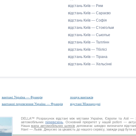
відстань Київ — Рим
відстань Київ — Сараєво
відстань Київ — Софія
відстань Київ — Стокгольм
відстань Київ — Ськопье
відстань Київ — Таллінн
відстань Київ — Тбілісі
відстань Київ — Тірана
відстань Київ — Хельсінкі
вантажі Україна — Франція
пошук вантажів
вантажні перевезення Україна — Франція
відстані Міжнародні
DELLA™
Розрахунок відстані
між містами України, Європи та Азії — з
автомобільних
перевезень
. Основний пріоритет у нашій роботі — актуал
Наша
мапа автомобільних шляхів
допомагає швидко визначати відстані 
Нант — Львів. Дякуємо за цікавість до нашого сервісу, завжди раді бути 