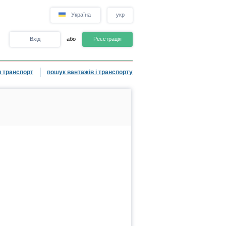
Україна
укр
Вхід
або
Реєстрація
 транспорт
пошук вантажів і транспорту