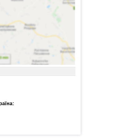
раїна: