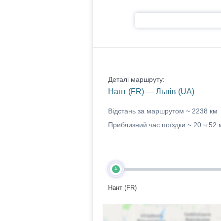
Деталі маршруту:
Нант (FR) — Львів (UA)
Відстань за маршрутом ~
2238 км
Приблизний час поїздки ~
20 ч 52 
A
Нант (FR)