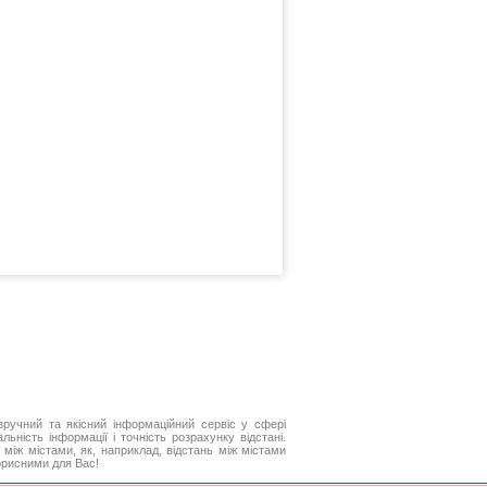
ручний та якісний інформаційний сервіс у сфері
ьність інформації і точність розрахунку відстані.
між містами, як, наприклад, відстань між містами
корисними для Вас!