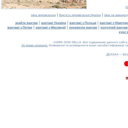
г
|
|
Ціна перевезення
Вартість перевезення Україна
Ціни на міжнаро
|
|
|
знайти вантаж
вантажі Україна
вантажі з Польщі
вантажі з Німечч
|
|
|
вантажі з Литви
вантажі з Фінляндії
перевезти вантаж
попутний вантаж
курс 
©1995–2026 DELLA. Все содержание данного сайта, 
Усі права захищені.
Копіювання та розміщення в інших засобах інформації та
ДЕЛЛА® —
ВА
0.09(aws3)
080826-01:01:00
м