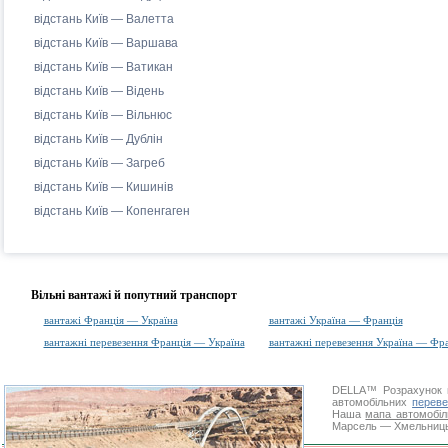
відстань Київ — Валетта
відстань Київ — Варшава
відстань Київ — Ватикан
відстань Київ — Відень
відстань Київ — Вільнюс
відстань Київ — Дублін
відстань Київ — Загреб
відстань Київ — Кишинів
відстань Київ — Копенгаген
Вільні вантажі й попутний транспорт
вантажі Франція — Україна
вантажі Україна — Франція
вантажні перевезення Франція — Україна
вантажні перевезення Україна — Фр
DELLA™
Розрахунок 
автомобільних
переве
Наша
мапа автомобіл
Марсель — Хмельницьки