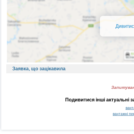
Дивитис
Заявка, що зацікавила
Запитуван
Подивитися інші актуальні 
вант
вантажні пе