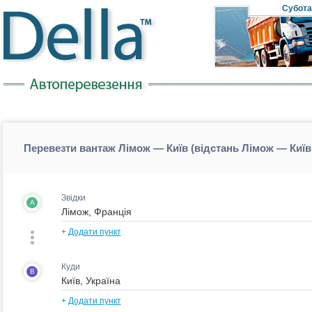
Субота
Перевезти вантаж Лімож — Київ (відстань Лімож — Київ
Звідки
A
+
Додати пункт
Куди
B
+
Додати пункт