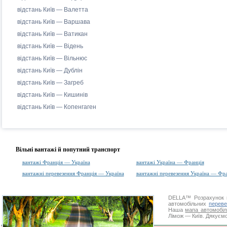
відстань Київ — Валетта
відстань Київ — Варшава
відстань Київ — Ватикан
відстань Київ — Відень
відстань Київ — Вільнюс
відстань Київ — Дублін
відстань Київ — Загреб
відстань Київ — Кишинів
відстань Київ — Копенгаген
Вільні вантажі й попутний транспорт
вантажі Франція — Україна
вантажі Україна — Франція
вантажні перевезення Франція — Україна
вантажні перевезення Україна — Фр
DELLA™
Розрахунок 
автомобільних
переве
Наша
мапа автомобіл
Лімож — Київ. Дякуємо 