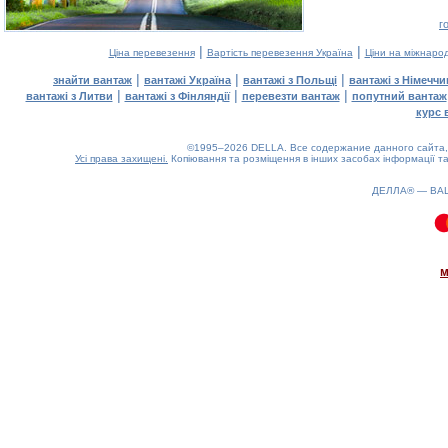
г
|
|
Ціна перевезення
Вартість перевезення Україна
Ціни на міжнаро
|
|
|
знайти вантаж
вантажі Україна
вантажі з Польщі
вантажі з Німечч
|
|
|
вантажі з Литви
вантажі з Фінляндії
перевезти вантаж
попутний вантаж
курс 
©1995–2026 DELLA. Все содержание данного сайта, 
Усі права захищені.
Копіювання та розміщення в інших засобах інформації та
ДЕЛЛА® —
ВА
0.12(aws3)
080826-10:04:34
м