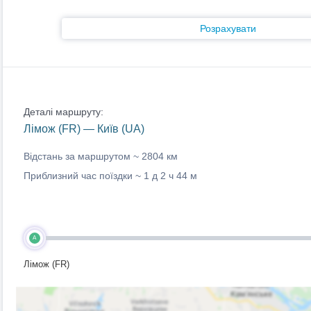
Розрахувати
Деталі маршруту:
Лімож (FR) — Київ (UA)
Відстань за маршрутом ~
2804 км
Приблизний час поїздки ~
1 д 2 ч 44 м
A
Лімож (FR)