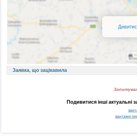
Дивитис
Заявка, що зацікавила
Запитуван
Подивитися інші актуальні 
вант
вантажні пе