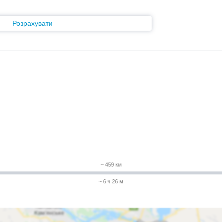
Розрахувати
~ 459 км
~ 6 ч 26 м