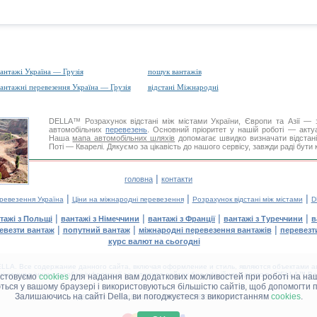
антажі Україна — Грузія
пошук вантажів
антажні перевезення Україна — Грузія
відстані Міжнародні
DELLA™
Розрахунок відстані
між містами України, Європи та Азії — з
автомобільних
перевезень
. Основний пріоритет у нашій роботі — актуал
Наша
мапа автомобільних шляхів
допомагає швидко визначати відстані 
Поті — Кварелі. Дякуємо за цікавість до нашого сервісу, завжди раді бути
|
головна
контакти
|
|
|
еревезення Україна
Ціни на міжнародні перевезення
Розрахунок відстані між містами
D
|
|
|
|
тажі з Польщі
вантажі з Німеччини
вантажі з Франції
вантажі з Туреччини
в
|
|
|
евезти вантаж
попутний вантаж
міжнародні перевезення вантажів
перевезт
курс валют на сьогодні
LA. Все содержание данного сайта, включая оформление и стиль, являются объектами ав
іщення в інших засобах інформації та інтернет-сайтах без офіційного дозволу 'DELLA™ Ван
истовуємо
cookies
для надання вам додаткових можливостей при роботі на наш
аються у вашому браузері і використовуються більшістю сайтів, щоб допомогти 
Залишаючись на сайті Della, ви погоджуєтеся з використанням
cookies
.
ДЕЛЛА® —
ВАШІ
ВАНТАЖНІ ПЕРЕВЕЗЕННЯ
™!