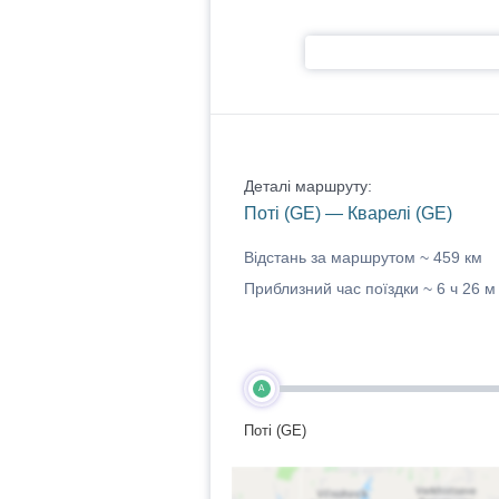
Деталі маршруту:
Поті (GE) — Кварелі (GE)
Відстань за маршрутом ~
459 км
Приблизний час поїздки ~
6 ч 26 м
A
Поті (GE)