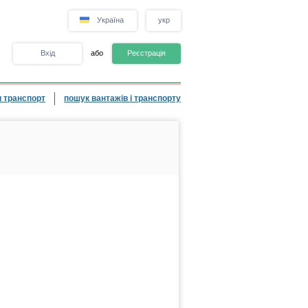
Україна
укр
Вхід
або
Реєстрація
 транспорт
пошук вантажів і транспорту