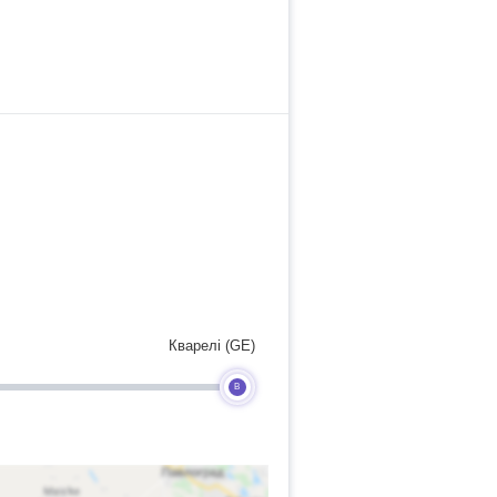
Кварелі (GE)
B