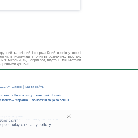
ручний та якісний інформаційний сервіс у сфері
ьність інформації і точність розрахунку відстані.
між містами, як, наприклад, відстань між містами
 корисними для Вас!
|
ELLA™ Classic
Карта сайта
|
антажі з Казахстану
вантажі з Італії
|
и вантаж Україна
вантажні перевезення
торского права.
тажні перевезення' - не дозволяється.
ому сайті.
персоналізувати вашу роботу.