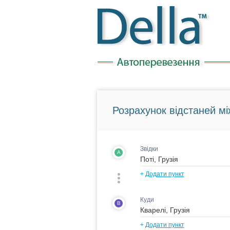
Розрахунок відстаней мі
Звідки
A
+
Додати пункт
Куди
B
+
Додати пункт