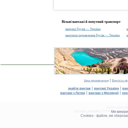
Вільні вантажі й попутний транспорт
вантажі Грузія — Україна
в
вантажні перевезення Грузія — Україна
в
|
Ціна перевезення
Вартість п
|
|
знайти вантаж
вантажі Україна
ван
|
|
вантажі з Литви
вантажі з Фінляндії
пер
©1995–2026 DEL
Усі права захищені.
Копіювання та розм
Ми викор
0.08(aws3)
Cookies - файли, які зберіг
100826-05:56:59