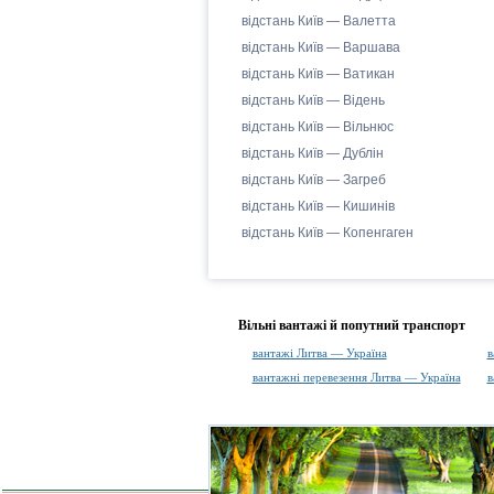
відстань Київ — Валетта
відстань Київ — Варшава
відстань Київ — Ватикан
відстань Київ — Відень
відстань Київ — Вільнюс
відстань Київ — Дублін
відстань Київ — Загреб
відстань Київ — Кишинів
відстань Київ — Копенгаген
Вільні вантажі й попутний транспорт
вантажі Литва — Україна
в
вантажні перевезення Литва — Україна
в