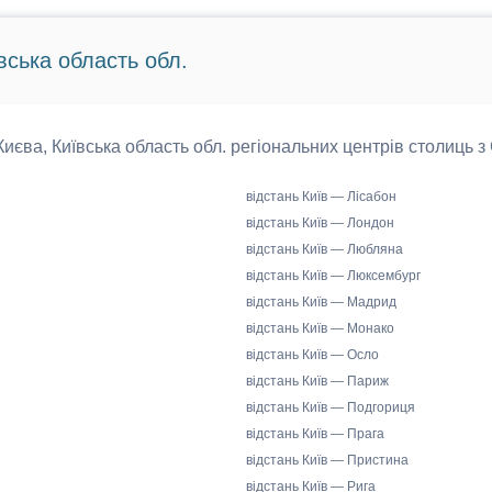
вська область обл.
 Києва, Київська область обл. регіональних центрів столиць з
відстань Київ — Лісабон
відстань Київ — Лондон
відстань Київ — Любляна
відстань Київ — Люксембург
відстань Київ — Мадрид
відстань Київ — Монако
відстань Київ — Осло
відстань Київ — Париж
відстань Київ — Подгориця
відстань Київ — Прага
відстань Київ — Пристина
відстань Київ — Рига