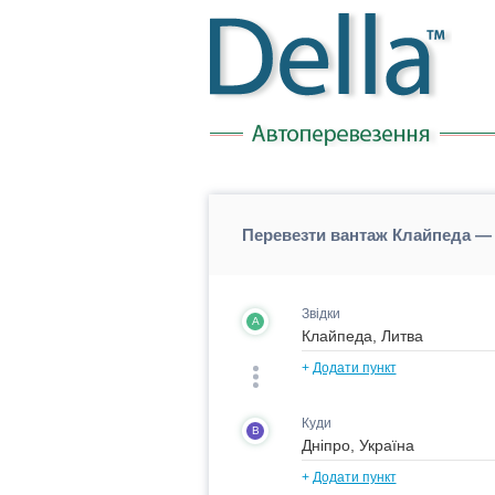
Перевезти вантаж Клайпеда — 
Звідки
A
+
Додати пункт
Куди
B
+
Додати пункт