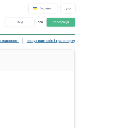
Україна
укр
Вхід
або
Реєстрація
 транспорт
пошук вантажів і транспорту