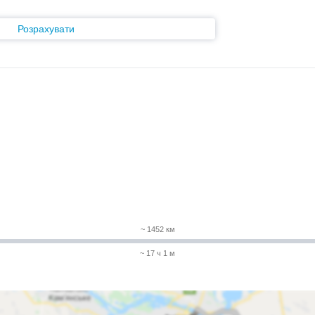
Розрахувати
~ 1452 км
~ 17 ч 1 м