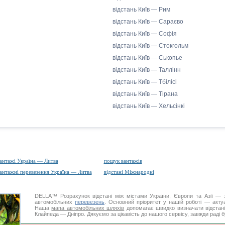
відстань Київ — Рим
відстань Київ — Сараєво
відстань Київ — Софія
відстань Київ — Стокгольм
відстань Київ — Ськопье
відстань Київ — Таллінн
відстань Київ — Тбілісі
відстань Київ — Тірана
відстань Київ — Хельсінкі
антажі Україна — Литва
пошук вантажів
антажні перевезення Україна — Литва
відстані Міжнародні
DELLA™
Розрахунок відстані
між містами України, Європи та Азії — з
автомобільних
перевезень
. Основний пріоритет у нашій роботі — актуал
Наша
мапа автомобільних шляхів
допомагає швидко визначати відстані 
Клайпеда — Дніпро. Дякуємо за цікавість до нашого сервісу, завжди раді 