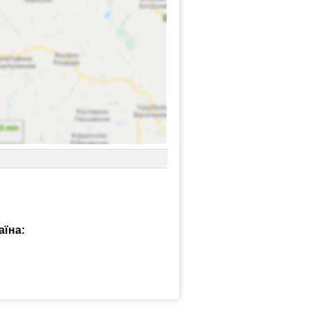
аїна: