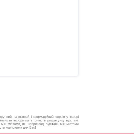
ручний та якісний інформаційний сервіс у сфері
ьність інформації і точність розрахунку відстані.
між містами, як, наприклад, відстань між містами
бути корисними для Вас!