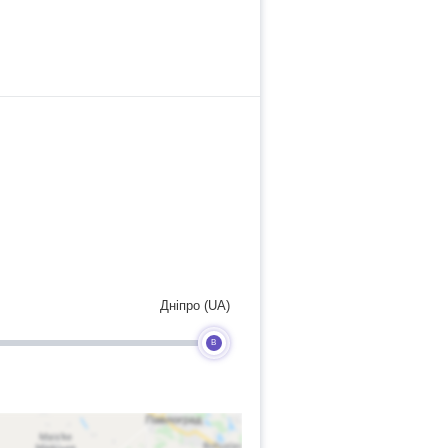
Дніпро (UA)
B