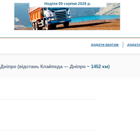
Неділя
09 серпня 2026 р.
додати вантаж
додати
Дніпро (відстань Клайпеда — Дніпро
~ 1452 км)