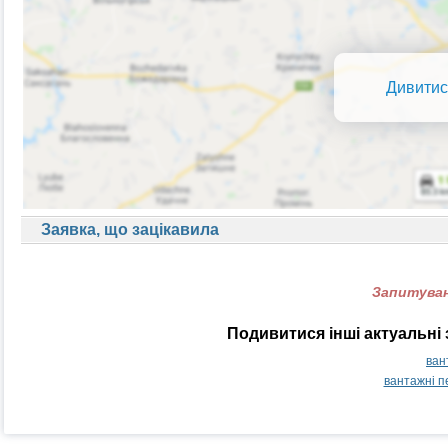
Дивитис
Заявка, що зацікавила
Запитуван
Подивитися інші актуальні
ван
вантажні п