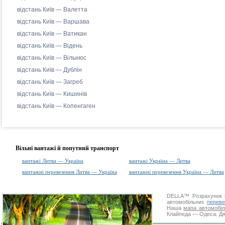
відстань Київ — Валетта
відстань Київ — Варшава
відстань Київ — Ватикан
відстань Київ — Відень
відстань Київ — Вільнюс
відстань Київ — Дублін
відстань Київ — Загреб
відстань Київ — Кишинів
відстань Київ — Копенгаген
Вільні вантажі й попутний транспорт
вантажі Литва — Україна
вантажі Україна — Литва
вантажні перевезення Литва — Україна
вантажні перевезення Україна — Литва
DELLA™
Розрахунок 
автомобільних
переве
Наша
мапа автомобіл
Клайпеда — Одеса. Дяк