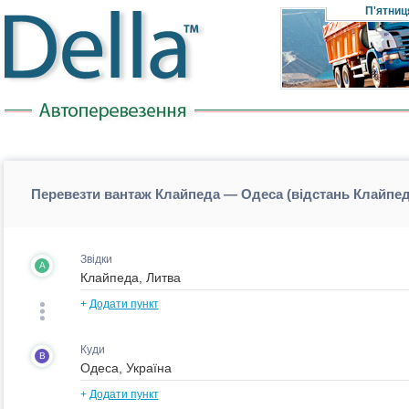
П'ятниц
Перевезти вантаж Клайпеда — Одеса (відстань Клайпе
Звідки
A
+
Додати пункт
Куди
B
+
Додати пункт