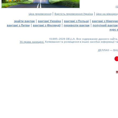
г
|
|
Ціна перевезення
Вартість перевезення Україна
Ціни на міжнаро
|
|
|
знайти вантаж
вантажі Україна
вантажі з Польщі
вантажі з Німечч
|
|
|
вантажі з Литви
вантажі з Фінляндії
перевезти вантаж
попутний вантаж
курс 
©1995–2026 DELLA. Все содержание данного сайта, 
Усі права захищені.
Копіювання та розміщення в інших засобах інформації та
ДЕЛЛА® —
ВА
0.08(aws2)
070826-06:15:45
м