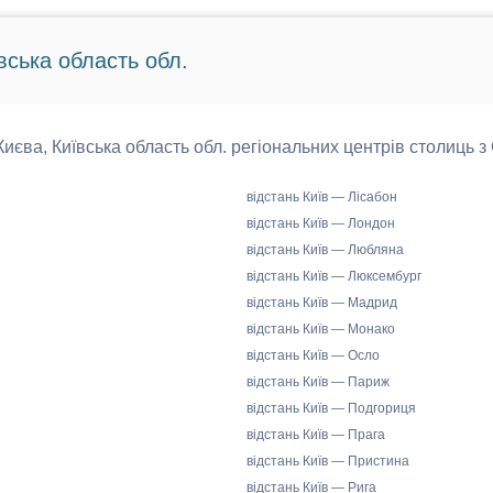
вська область обл.
 Києва, Київська область обл. регіональних центрів столиць з
відстань Київ — Лісабон
відстань Київ — Лондон
відстань Київ — Любляна
відстань Київ — Люксембург
відстань Київ — Мадрид
відстань Київ — Монако
відстань Київ — Осло
відстань Київ — Париж
відстань Київ — Подгориця
відстань Київ — Прага
відстань Київ — Пристина
відстань Київ — Рига