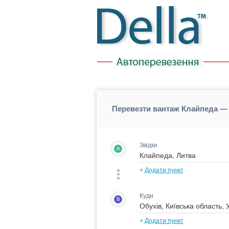
Перевезти вантаж Клайпеда — 
Звідки
A
+
Додати пункт
Куди
B
+
Додати пункт