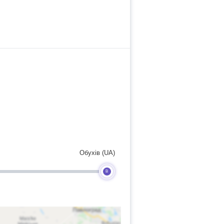
Обухів (UA)
B