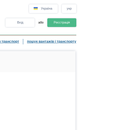
Україна
укр
Вхід
або
Реєстрація
 транспорт
пошук вантажів і транспорту