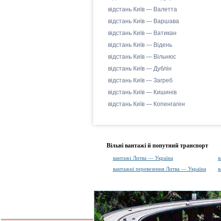
відстань Київ — Валетта
відстань Київ — Варшава
відстань Київ — Ватикан
відстань Київ — Відень
відстань Київ — Вільнюс
відстань Київ — Дублін
відстань Київ — Загреб
відстань Київ — Кишинів
відстань Київ — Копенгаген
Вільні вантажі й попутний транспорт
вантажі Литва — Україна
в
вантажні перевезення Литва — Україна
в