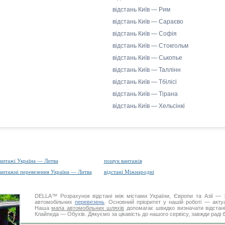
відстань Київ — Рим
відстань Київ — Сараєво
відстань Київ — Софія
відстань Київ — Стокгольм
відстань Київ — Ськопье
відстань Київ — Таллінн
відстань Київ — Тбілісі
відстань Київ — Тірана
відстань Київ — Хельсінкі
антажі Україна — Литва
пошук вантажів
антажні перевезення Україна — Литва
відстані Міжнародні
DELLA™
Розрахунок відстані
між містами України, Європи та Азії — з
автомобільних
перевезень
. Основний пріоритет у нашій роботі — актуал
Наша
мапа автомобільних шляхів
допомагає швидко визначати відстані 
Клайпеда — Обухів. Дякуємо за цікавість до нашого сервісу, завжди раді 