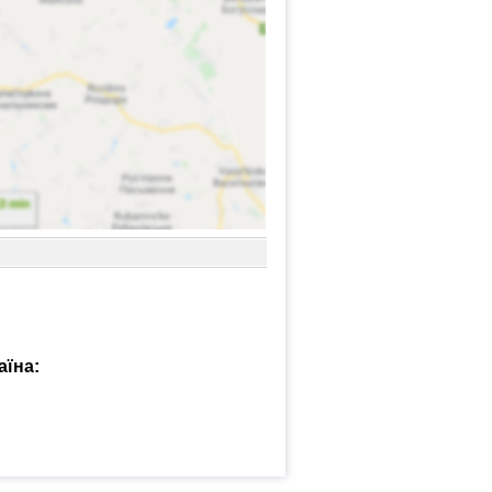
аїна: