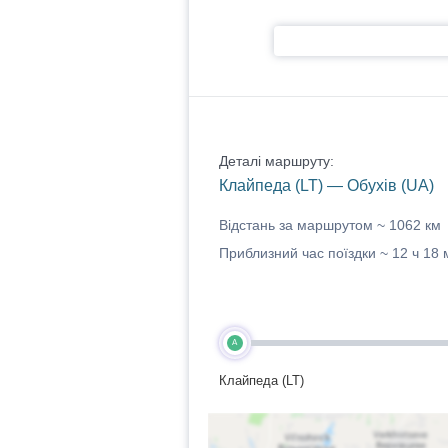
Деталі маршруту:
Клайпеда (LT) — Обухів (UA)
Відстань за маршрутом ~
1062 км
Приблизний час поїздки ~
12 ч 18 
A
Клайпеда (LT)