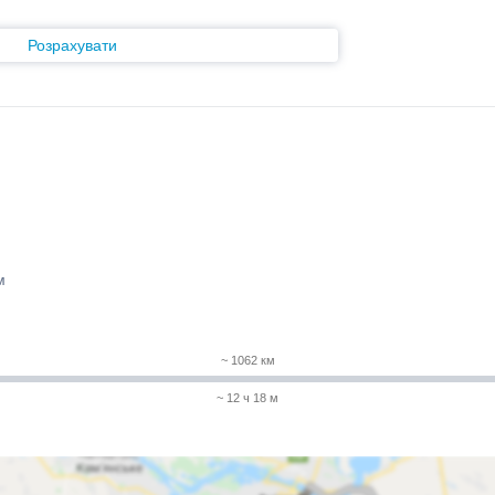
Розрахувати
м
~ 1062 км
~ 12 ч 18 м