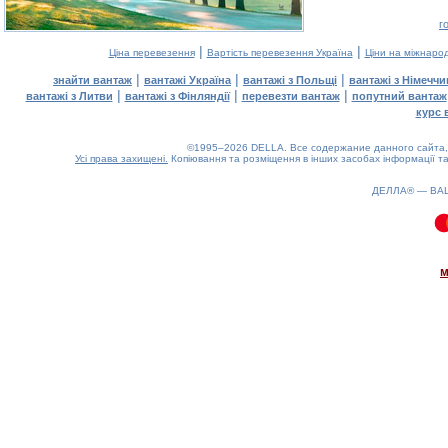
г
|
|
Ціна перевезення
Вартість перевезення Україна
Ціни на міжнаро
|
|
|
знайти вантаж
вантажі Україна
вантажі з Польщі
вантажі з Німечч
|
|
|
вантажі з Литви
вантажі з Фінляндії
перевезти вантаж
попутний вантаж
курс 
©1995–2026 DELLA. Все содержание данного сайта, 
Усі права захищені.
Копіювання та розміщення в інших засобах інформації та
ДЕЛЛА® —
ВА
0.08(aws4)
090826-07:23:24
м