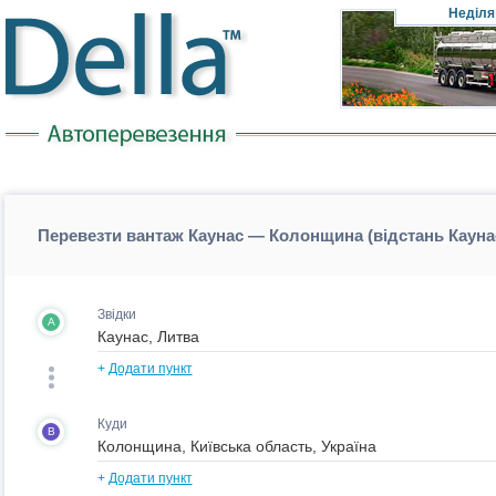
Неділя
Перевезти вантаж Каунас — Колонщина (відстань Каун
Звідки
A
+
Додати пункт
Куди
B
+
Додати пункт