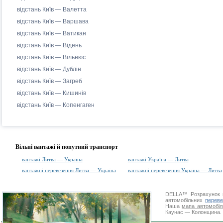
відстань Київ — Валетта
відстань Київ — Варшава
відстань Київ — Ватикан
відстань Київ — Відень
відстань Київ — Вільнюс
відстань Київ — Дублін
відстань Київ — Загреб
відстань Київ — Кишинів
відстань Київ — Копенгаген
Вільні вантажі й попутний транспорт
вантажі Литва — Україна
вантажі Україна — Литва
вантажні перевезення Литва — Україна
вантажні перевезення Україна — Литва
DELLA™
Розрахунок 
автомобільних
переве
Наша
мапа автомобіл
Каунас — Колонщина. Д