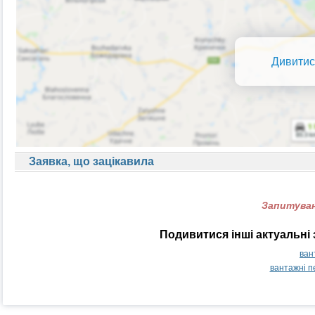
Дивитис
Заявка, що зацікавила
Запитуван
Подивитися інші актуальні
ван
вантажні п