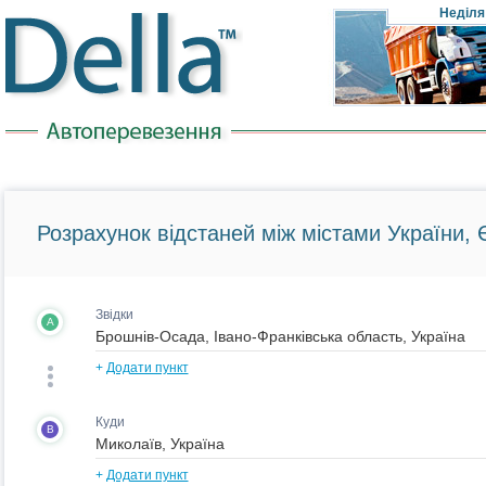
Неділя
Розрахунок відстаней між містами України, Є
Звідки
A
+
Додати пункт
Куди
B
+
Додати пункт