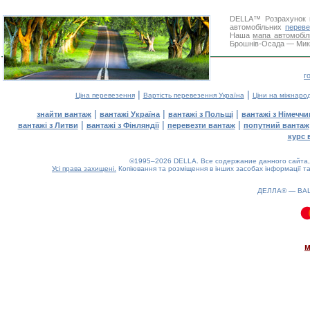
DELLA™
Розрахунок 
автомобільних
переве
Наша
мапа автомобіл
Брошнів-Осада — Микол
г
|
|
Ціна перевезення
Вартість перевезення Україна
Ціни на міжнаро
|
|
|
знайти вантаж
вантажі Україна
вантажі з Польщі
вантажі з Німечч
|
|
|
вантажі з Литви
вантажі з Фінляндії
перевезти вантаж
попутний вантаж
курс 
©1995–2026 DELLA. Все содержание данного сайта, 
Усі права захищені.
Копіювання та розміщення в інших засобах інформації та
ДЕЛЛА® —
ВА
0.11(aws3)
090826-18:21:08
м