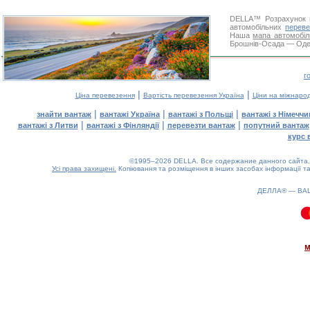
DELLA™
Розрахунок 
автомобільних
переве
Наша
мапа автомобіл
Брошнів-Осада — Одеса
г
|
|
Ціна перевезення
Вартість перевезення Україна
Ціни на міжнаро
|
|
|
знайти вантаж
вантажі Україна
вантажі з Польщі
вантажі з Німечч
|
|
|
вантажі з Литви
вантажі з Фінляндії
перевезти вантаж
попутний вантаж
курс 
©1995–2026 DELLA. Все содержание данного сайта, 
Усі права захищені.
Копіювання та розміщення в інших засобах інформації та
ДЕЛЛА® —
ВА
0.09(aws2)
080826-18:44:26
м