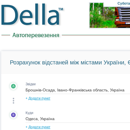
Субота
Розрахунок відстаней між містами України, Є
Звідки
A
+
Додати пункт
Куди
B
+
Додати пункт