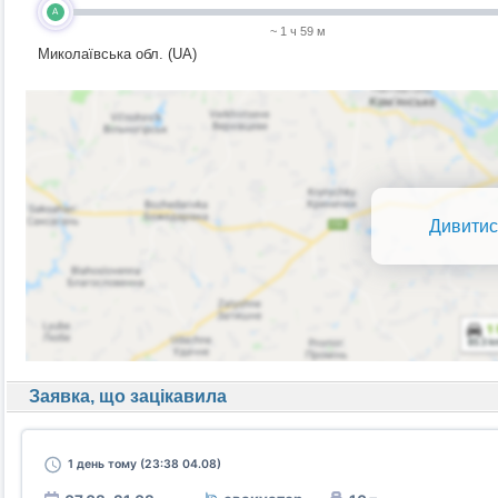
A
~ 1 ч 59 м
Миколаївська обл. (UA)
Дивитис
Заявка, що зацікавила
1 день
тому (23:38 04.08)