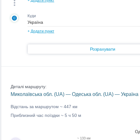
+
Додати пункт
Куди
C
+
Додати пункт
Розрахувати
Деталі маршруту:
Миколаївська обл. (UA) — Одеська обл. (UA) — Україна
Відстань за маршрутом ~
447 км
Приблизний час поїздки ~
5 ч 50 м
Од
~ 133 км