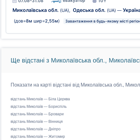
евакуатор
07.08–31.08
10 т
Миколаївська обл.
Одеська обл.
Україн
(UA)
,
(UA)
—
(дов=
8м
шир=
2,55м
)
Завантаження в будь-якому місті регіо
Ще відстані з Миколаївська обл., Миколаївс
Показати на карті відстані від Миколаївська обл., Микол
відстань Миколаїв — Біла Церква
відстань Миколаїв — Бориспіль
відстань Миколаїв — Бровари
відстань Миколаїв — Вінниця
відстань Миколаїв — Дніпро
відстань Миколаїв — Житомир