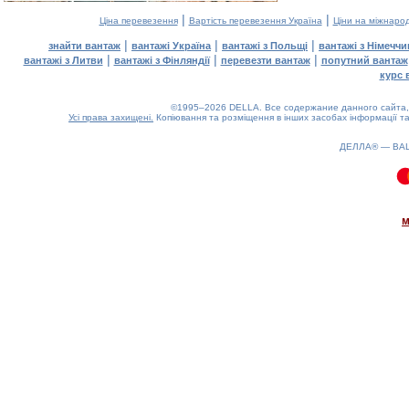
|
|
Ціна перевезення
Вартість перевезення Україна
Ціни на міжнаро
|
|
|
знайти вантаж
вантажі Україна
вантажі з Польщі
вантажі з Німечч
|
|
|
вантажі з Литви
вантажі з Фінляндії
перевезти вантаж
попутний вантаж
курс 
©1995–2026 DELLA. Все содержание данного сайта, 
Усі права захищені.
Копіювання та розміщення в інших засобах інформації та
ДЕЛЛА® —
ВА
0.12(aws2)
070826-00:42:58
м