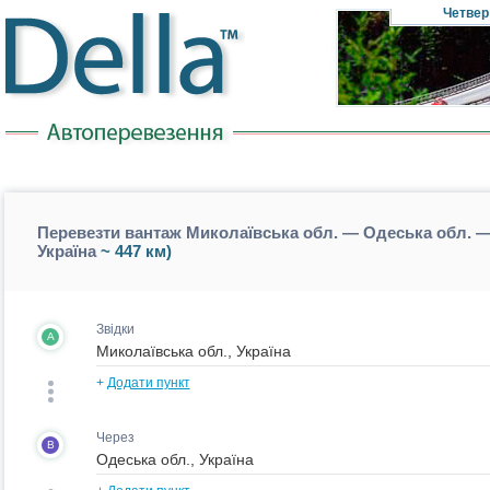
Четвер
Перевезти вантаж Миколаївська обл. — Одеська обл. — 
Україна
~ 447 км)
Звідки
A
+
Додати пункт
Через
B