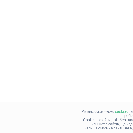
Ми використовуємо
cookies
дл
робо
Cookies - файли, які зберіга
більшістю сайтів, щоб д
Залишаючись на сайті Della