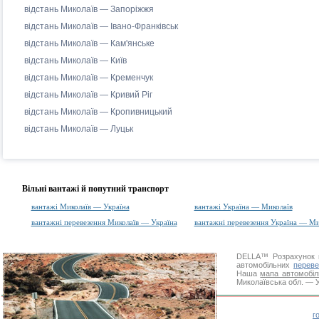
відстань Миколаїв — Запоріжжя
відстань Миколаїв — Івано-Франківськ
відстань Миколаїв — Кам'янське
відстань Миколаїв — Київ
відстань Миколаїв — Кременчук
відстань Миколаїв — Кривий Ріг
відстань Миколаїв — Кропивницький
відстань Миколаїв — Луцьк
Вільні вантажі й попутний транспорт
вантажі Миколаїв — Україна
вантажі Україна — Миколаїв
вантажні перевезення Миколаїв — Україна
вантажні перевезення Україна — Ми
DELLA™
Розрахунок 
автомобільних
переве
Наша
мапа автомобіл
Миколаївська обл. — У
г