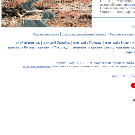
DELLA™
Розрахунок 
автомобільних
переве
Наша
мапа автомобіл
Чортків — Івано-Франкі
г
|
|
Ціна перевезення
Вартість перевезення Україна
Ціни на міжнаро
|
|
|
знайти вантаж
вантажі Україна
вантажі з Польщі
вантажі з Німечч
|
|
|
вантажі з Литви
вантажі з Фінляндії
перевезти вантаж
попутний вантаж
курс 
©1995–2026 DELLA. Все содержание данного сайта, 
Усі права захищені.
Копіювання та розміщення в інших засобах інформації та
ДЕЛЛА® —
ВА
0.14(aws2)
080826-16:39:01
м