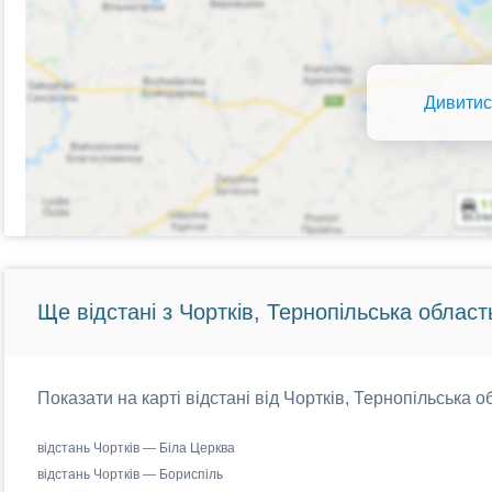
Дивитис
Ще відстані з Чортків, Тернопільська област
Показати на карті відстані від Чортків, Тернопільська о
відстань Чортків — Біла Церква
відстань Чортків — Бориспіль