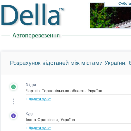
Субота
Розрахунок відстаней між містами України, Є
Звідки
A
+
Додати пункт
Куди
B
+
Додати пункт